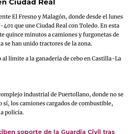
en Ciudad Real
ente El Fresno y Malagón, donde desde el lunes
Try again
N-401 que une Ciudad Real con Toledo. En esta
nte quince minutos a camiones y furgonetas de
ta se han unido tractores de la zona.
 al límite a la ganadería de cebo en Castilla-La
complejo industrial de Puertollano, donde no se
o sí, los camiones cargados de combustible,
a policía.
Algo salió mal.
curred, please try again later.
ben soporte de la Guardia Civil tras