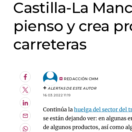
Castilla-La Manc
pienso y crea p
carreteras
An error oc
Facebook
REDACCIÓN CMM
ALERTAS DE ESTE AUTOR
Twitter
16.03.2022 11:19
LinkedIn
Continúa la
huelga del sector del 
se están dejando ver: en algunas 
Enviar
por
de algunos productos, así como a
Email
Whatsapp