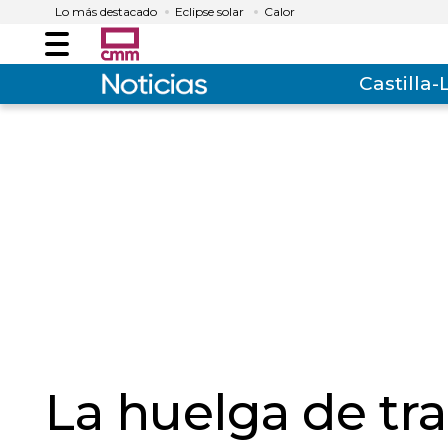
Lo más destacado
Eclipse solar
Calor
Menú
Castilla
La huelga de tr