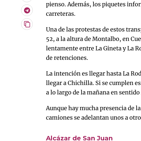
pienso. Además, los piquetes info
Telegram
carreteras.
Copiar
Una de las protestas de estos trans
URL
52, a la altura de Montalbo, en C
del
artículo
lentamente entre La Gineta y La R
de retenciones.
La intención es llegar hasta La Rod
llegar a Chichilla. Si se cumplen 
a lo largo de la mañana en sentid
Aunque hay mucha presencia de la G
camiones se adelantan unos a otros
An error oc
Alcázar de San Juan