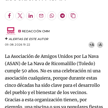
An error occurred, please try again later.
Facebook
Twitter
LinkedIn
Enviar
Whatsapp
Telegram
Copiar
por
URL
Try again
Email
del
artículo
REDACCIÓN CMM
ALERTAS DE ESTE AUTOR
09.08.2026 19:22
+A
-A
La Asociación de Amigos Unidos por La Nava
(ASAN) de La Nava de Ricomalillo (Toledo)
cumple 50 años. No es una celebración ni una
asociación cualquiera, porque durante estas
cinco décadas ha sido clave para el desarrollo
del pueblo y el bienestar de los vecinos.
Gracias a esta organización tienen, por
ejemplo, una piscina o sus ya populares fiestas