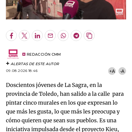
Facebook
Twitter
LinkedIn
Enviar
Whatsapp
Telegram
Copiar
por
URL
Email
del
artículo
REDACCIÓN CMM
ALERTAS DE ESTE AUTOR
09.08.2026 18:46
+A
-A
Doscientos jóvenes de La Sagra, en la
provincia de Toledo, han salido a la calle para
pintar cinco murales en los que expresan lo
que más les gusta, lo que más les preocupa y
cómo quieren que sean sus pueblos. Es una
iniciativa impulsada desde el proyecto Kieu,