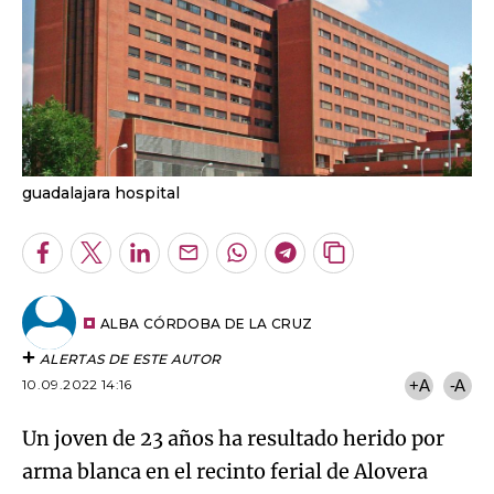
guadalajara hospital
Facebook
Twitter
LinkedIn
Enviar
Whatsapp
Telegram
Copiar
por
URL
Email
del
artículo
ALBA CÓRDOBA DE LA CRUZ
ALERTAS DE ESTE AUTOR
10.09.2022 14:16
+A
-A
Un joven de 23 años ha resultado herido por
arma blanca en el recinto ferial de Alovera