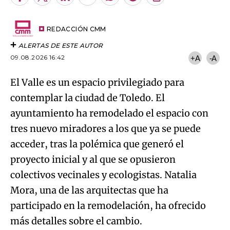
Facebook
Twitter
LinkedIn
Enviar
Whatsapp
Telegram
Copiar
por
URL
Try again
Email
del
artículo
REDACCIÓN CMM
ALERTAS DE ESTE AUTOR
09.08.2026 16:42
+A
-A
El Valle es un espacio privilegiado para
contemplar la ciudad de Toledo. El
ayuntamiento ha remodelado el espacio con
tres nuevo miradores a los que ya se puede
acceder, tras la polémica que generó el
proyecto inicial y al que se opusieron
colectivos vecinales y ecologistas. Natalia
Mora, una de las arquitectas que ha
participado en la remodelación, ha ofrecido
más detalles sobre el cambio.