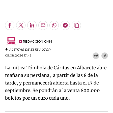
Algo salió mal.
An error occurred, please try again later.
Facebook
Twitter
LinkedIn
Enviar
Whatsapp
Telegram
Copiar
por
URL
Try again
Email
del
artículo
REDACCIÓN CMM
ALERTAS DE ESTE AUTOR
05.08.2026 17:45
+A
-A
La mítica Tómbola de Cáritas en Albacete abre
mañana su persiana, a partir de las 8 de la
tarde, y permanecerá abierta hasta el 17 de
septiembre. Se pondrán a la venta 800.000
boletos por un euro cada uno.