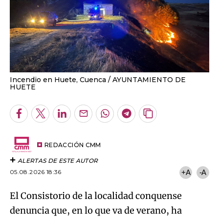
Incendio en Huete, Cuenca
AYUNTAMIENTO DE
HUETE
Facebook
Twitter
LinkedIn
Enviar
Whatsapp
Telegram
Copiar
por
URL
Email
del
artículo
REDACCIÓN CMM
ALERTAS DE ESTE AUTOR
05.08.2026 18:36
+A
-A
El Consistorio de la localidad conquense
denuncia que, en lo que va de verano, ha