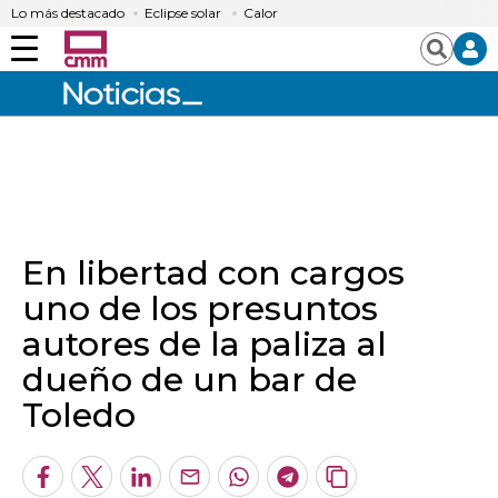
Lo más destacado
Eclipse solar
Calor
Menú
Buscar
En libertad con cargos
uno de los presuntos
autores de la paliza al
dueño de un bar de
Toledo
Facebook
Twitter
LinkedIn
Enviar
Whatsapp
Telegram
Copiar