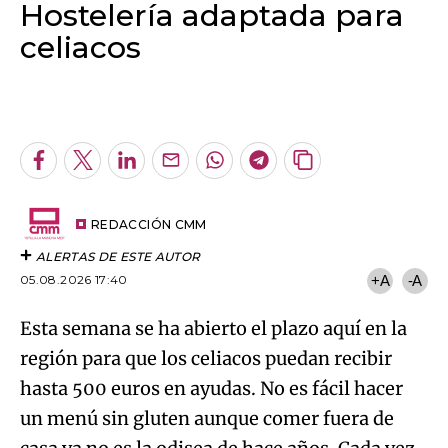
Hostelería adaptada para
celiacos
Algo salió mal.
An error occurred, please try again later.
Facebook
Twitter
LinkedIn
Enviar
Whatsapp
Telegram
Copiar
por
URL
Try again
Email
del
artículo
REDACCIÓN CMM
ALERTAS DE ESTE AUTOR
05.08.2026 17:40
+A
-A
Esta semana se ha abierto el plazo aquí en la
región para que los celiacos puedan recibir
hasta 500 euros en ayudas. No es fácil hacer
un menú sin gluten aunque comer fuera de