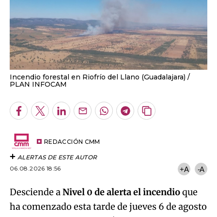
Incendio forestal en Riofrío del Llano (Guadalajara)
PLAN INFOCAM
Facebook
Twitter
LinkedIn
Enviar
Whatsapp
Telegram
Copiar
por
URL
Email
del
artículo
REDACCIÓN CMM
ALERTAS DE ESTE AUTOR
06.08.2026 18:56
+A
-A
Desciende a
Nivel 0 de alerta el incendio
que
ha comenzado esta tarde de jueves 6 de agosto