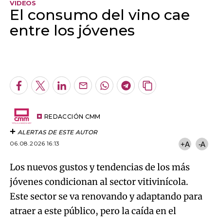
VIDEOS
El consumo del vino cae
entre los jóvenes
Algo salió mal.
An error occurred, please try again later.
Facebook
Twitter
LinkedIn
Enviar
Whatsapp
Telegram
Copiar
por
URL
Try again
Email
del
artículo
REDACCIÓN CMM
ALERTAS DE ESTE AUTOR
06.08.2026 16:13
+A
-A
Los nuevos gustos y tendencias de los más
jóvenes condicionan al sector vitivinícola.
Este sector se va renovando y adaptando para
atraer a este público, pero la caída en el