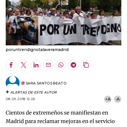
poruntrendignotalaveramadrid
Facebook
Twitter
LinkedIn
Enviar
Whatsapp
Telegram
Copiar
por
URL
Email
del
artículo
SARA SANTOS BEATO
ALERTAS DE ESTE AUTOR
08.09.2018 12:26
+A
-A
Cientos de extremeños se manifiestan en
Madrid para reclamar mejoras en el servicio