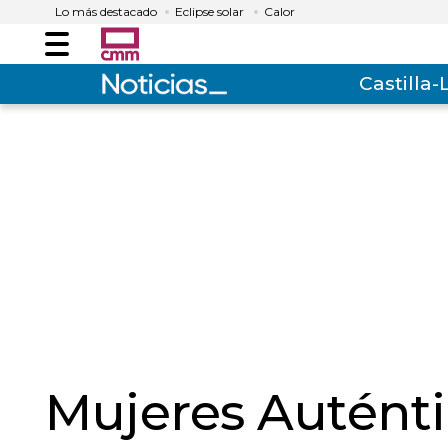
Lo más destacado
Eclipse solar
Calor
Menú
Castilla
Mujeres Auténti