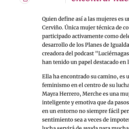
Copiar
URL
del
artículo
Quien define así a las mujeres es 
Cerviño. Única mujer técnica de c
participado activamente como del
desarrollo de los Planes de Igual
creadora del podcast "Luciérnagas"
han tenido un papel destacado en l
Ella ha encontrado su camino, es u
feminismo en el centro de su lucha
Mayra Herrero, Merche es una muj
inteligente y emotiva que da paso
en un entorno no siempre fácil per
sentimiento sea a veces de impot
lucha servirá de ayuda para much