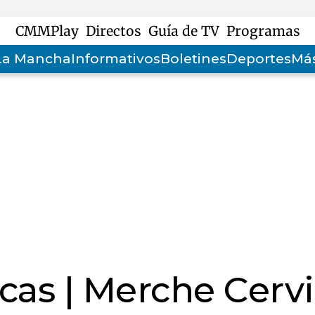
CMMPlay
Directos
Guía de TV
Programas
-La Mancha
Informativos
Boletines
Deportes
Más
cas | Merche Cervi