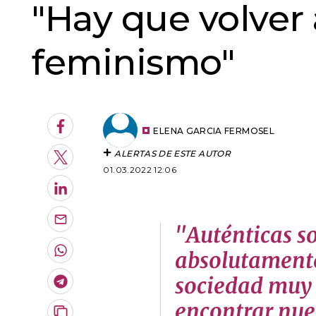
"Hay que volver 
feminismo"
Facebook
ELENA GARCIA FERMOSEL
ALERTAS DE ESTE AUTOR
Twitter
01.03.2022 12:06
LinkedIn
Enviar
"Auténticas s
por
Email
absolutamente
Whatsapp
sociedad muy
Telegram
encontrar nue