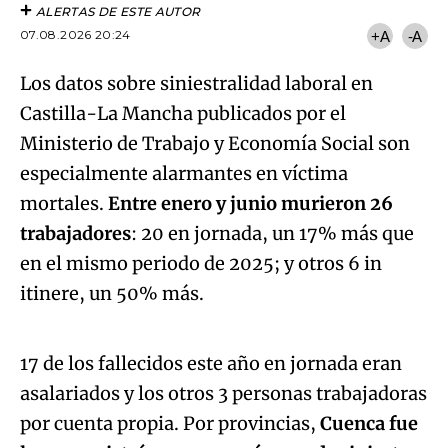
ALERTAS DE ESTE AUTOR
07.08.2026 20:24
+A
-A
Los datos sobre siniestralidad laboral en
Castilla-La Mancha publicados por el
Ministerio de Trabajo y Economía Social son
especialmente alarmantes en víctima
mortales.
Entre enero y junio murieron 26
trabajadores
: 20 en jornada, un 17% más que
en el mismo periodo de 2025; y otros 6 in
Algo salió mal.
itinere, un 50% más.
An error occurred, please try again later.
17 de los fallecidos este año en jornada eran
asalariados y los otros 3 personas trabajadoras
Try again
por cuenta propia. Por provincias,
Cuenca fue