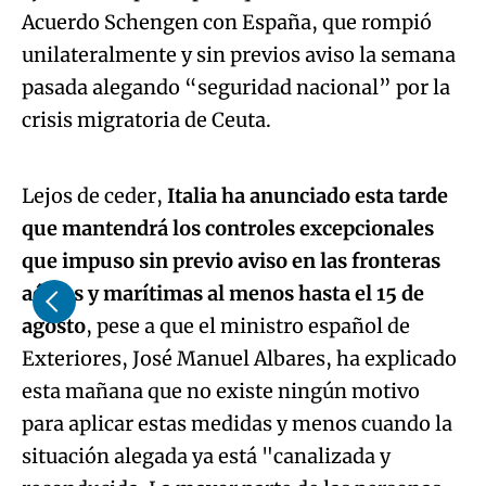
Acuerdo Schengen con España, que rompió
unilateralmente y sin previos aviso la semana
pasada alegando “seguridad nacional” por la
Algo salió mal.
crisis migratoria de Ceuta.
An error occurred, please try again later.
Lejos de ceder,
Italia ha anunciado esta tarde
que mantendrá los controles excepcionales
Try again
que impuso sin previo aviso en las fronteras
aéreas y marítimas al menos hasta el 15 de
agosto
, pese a que el ministro español de
Exteriores, José Manuel Albares, ha explicado
esta mañana que no existe ningún motivo
para aplicar estas medidas y menos cuando la
situación alegada ya está "canalizada y