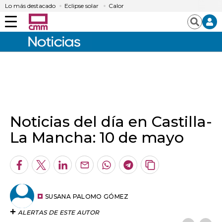
Lo más destacado
Eclipse solar
Calor
Menú
Buscar
Noticias del día en Castilla-
La Mancha: 10 de mayo
Facebook
Twitter
LinkedIn
Enviar
Whatsapp
Telegram
Copiar
por
URL
Email
del
artículo
SUSANA PALOMO GÓMEZ
ALERTAS DE ESTE AUTOR