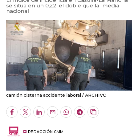
se sitúa en un 0,22, el doble que la media
nacional
camión cisterna accidente laboral
ARCHIVO
Facebook
Twitter
LinkedIn
Enviar
Whatsapp
Telegram
Copiar
por
URL
Email
del
artículo
REDACCIÓN CMM