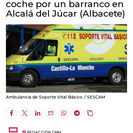
coche por un barranco en
Alcalá del Júcar (Albacete)
Ambulancia de Soporte Vital Básico.
SESCAM
Facebook
Twitter
LinkedIn
Enviar
Whatsapp
Telegram
Copiar
por
URL
Email
del
artículo
REDACCIÓN CMM