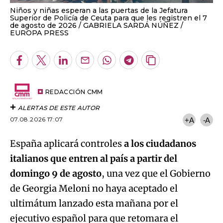
Niños y niñas esperan a las puertas de la Jefatura
Superior de Policía de Ceuta para que les registren el 7
de agosto de 2026
GABRIELA SARDÁ NÚÑEZ /
EUROPA PRESS
Facebook
Twitter
LinkedIn
Enviar
Whatsapp
Telegram
Copiar
por
URL
Email
del
artículo
REDACCIÓN CMM
ALERTAS DE ESTE AUTOR
07.08.2026 17:07
+A
-A
España aplicará controles
a los ciudadanos
italianos que entren al país a partir del
domingo 9 de agosto
, una vez que el Gobierno
de Georgia Meloni no haya aceptado el
ultimátum lanzado esta mañana por el
ejecutivo español para que retomara el