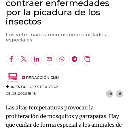
contraer enfermedades
por la picadura de los
insectos
Los veterinarios recomiendan cuidados
Algo salió mal.
especiales
An error occurred, please try again later.
Facebook
Twitter
LinkedIn
Enviar
Whatsapp
Telegram
Copiar
por
URL
Try again
Email
del
artículo
REDACCIÓN CMM
ALERTAS DE ESTE AUTOR
08.08.2026 18:18
+A
-A
Las altas temperaturas provocan la
proliferación de mosquitos y garrapatas. Hay
que cuidar de forma especial a los animales de