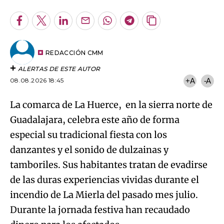
Facebook
Twitter
LinkedIn
Enviar
Whatsapp
Telegram
Copiar
por
URL
Try again
Email
del
artículo
REDACCIÓN CMM
ALERTAS DE ESTE AUTOR
08.08.2026 18:45
+A
-A
La comarca de La Huerce, en la sierra norte de
Guadalajara, celebra este año de forma
especial su tradicional fiesta con los
danzantes y el sonido de dulzainas y
tamboriles. Sus habitantes tratan de evadirse
de las duras experiencias vividas durante el
incendio de La Mierla del pasado mes julio.
Durante la jornada festiva han recaudado