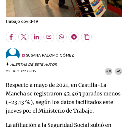
trabajo covid-19
Facebook
Twitter
LinkedIn
Enviar
Whatsapp
Telegram
Copiar
por
URL
Email
del
artículo
SUSANA PALOMO GÓMEZ
ALERTAS DE ESTE AUTOR
02.06.2022 09:15
+A
-A
Respecto a mayo de 2021, en Castilla-La
Mancha se registraron 42.463 parados menos
(-23,13 %), según los datos facilitados este
jueves por el Ministerio de Trabajo.
La afiliación a la Seguridad Social subió en