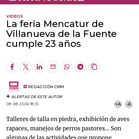
VIDEOS
La feria Mencatur de
Villanueva de la Fuente
cumple 23 años
Algo salió mal.
An error occurred, please try again later.
Facebook
Twitter
LinkedIn
Enviar
Whatsapp
Telegram
Copiar
por
URL
Try again
Email
del
artículo
REDACCIÓN CMM
ALERTAS DE ESTE AUTOR
08.08.2026 18:31
+A
-A
Talleres de talla en piedra, exhibición de aves
rapaces, manejos de perros pastores... Son
algunas de las actividades que propone