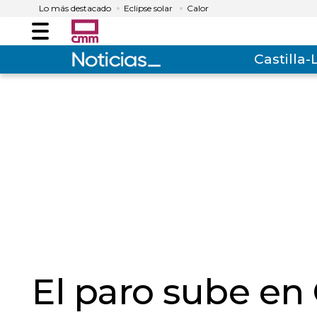
Lo más destacado
Eclipse solar
Calor
Menú
Castilla
El paro sube en