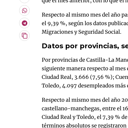
que el mes anterior, con lo que e
Enviar
por
Email
Whatsapp
Respecto al mismo mes del año pas
el 9,39 %, según los datos publica
Telegram
Migraciones y Seguridad Social.
Copiar
URL
Datos por provincias, s
del
artículo
Por provincias de Castilla-La Manc
siguiente manera respecto al mes 
Ciudad Real, 3.666 (7,56 %); Cuen
Toledo, 4.097 desempleados más q
Respecto al mismo mes del año 201
castellano-manchegas, entre el 16
Ciudad Real y Toledo, el 7,39 % de
términos absolutos se registraron