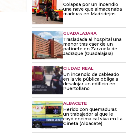
Colapsa por un incendio
una nave que almacenaba
maderas en Madridejos
GUADALAJARA
Trasladada al hospital una
menor tras caer de un
patinete en Zarzuela de
Jadraque (Guadalajara)
CIUDAD REAL
Un incendio de cableado
en la vía pública obliga a
desalojar un edificio en
Puertollano
ALBACETE
Herido con quemaduras
un trabajador al que le
cayó encima cal viva en La
Gineta (Albacete)