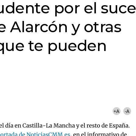
dente por el suc
 Alarcón y otras
 que te pueden
+A
-A
el día en Castilla-La Mancha y el resto de España.
portada de NoticiasCMM.es
, en el informativo de