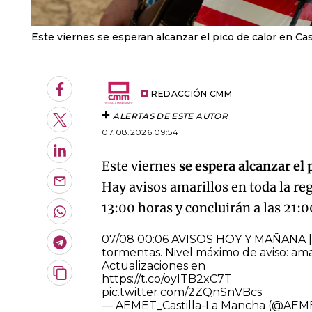
Este viernes se esperan alcanzar el pico de calor en Ca
Facebook
REDACCIÓN CMM
ALERTAS DE ESTE AUTOR
Twitter
07.08.2026 09:54
LinkedIn
Este viernes
se espera alcanzar el 
Hay avisos amarillos en toda la re
Enviar
por
13:00 horas y concluirán a las 21:0
Email
Whatsapp
07/08 00:06 AVISOS HOY Y MAÑANA | C
Telegram
tormentas. Nivel máximo de aviso: amar
Actualizaciones en
Copiar
https://t.co/oyITB2xC7T
URL
pic.twitter.com/2ZQnSnVBcs
del
— AEMET_Castilla-La Mancha (@AE