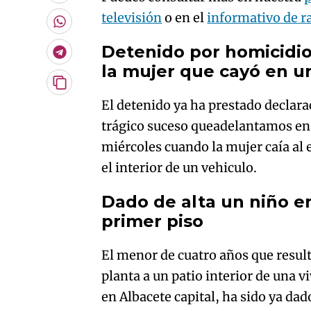
por
televisión
o en el
informativo de r
Email
Whatsapp
Detenido por homicidi
Telegram
la mujer que cayó en u
Copiar
URL
El detenido ya ha prestado declarac
del
trágico suceso queadelantamos en
artículo
miércoles cuando la mujer caía al
el interior de un vehiculo.
Dado de alta un niño e
primer piso
El menor de cuatro años que result
planta a un patio interior de una v
en Albacete capital, ha sido ya dado