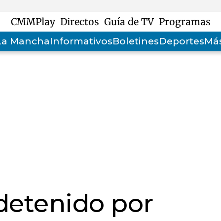
CMMPlay
Directos
Guía de TV
Programas
-La Mancha
Informativos
Boletines
Deportes
Más
detenido por