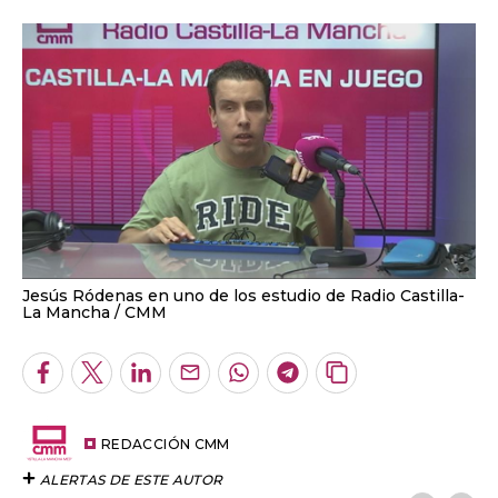
Jesús Ródenas en uno de los estudio de Radio Castilla-
La Mancha
CMM
Facebook
Twitter
LinkedIn
Enviar
Whatsapp
Telegram
Copiar
por
URL
Email
del
artículo
REDACCIÓN CMM
ALERTAS DE ESTE AUTOR