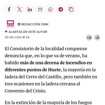
Facebook
Twitter
LinkedIn
Enviar
Whatsapp
Telegram
Copiar
por
URL
Email
del
artículo
REDACCIÓN CMM
ALERTAS DE ESTE AUTOR
05.08.2026 18:36
+A
-A
El Consistorio de la localidad conquense
denuncia que, en lo que va de verano, ha
habido
más de una decena de incendios en
diferentes puntos de Huete
, la mayoría en la
ladera del Cerro del Castillo, pero también en
tres ocasiones en la ladera cercana al
Convento del Cristo.
En la extinción de la mayoría de los fuegos