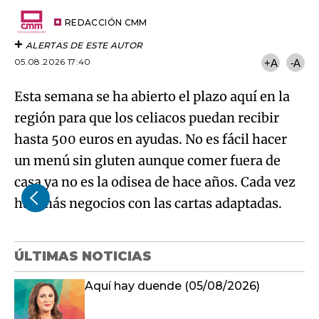
Try again
Email
del
artículo
REDACCIÓN CMM
ALERTAS DE ESTE AUTOR
05.08.2026 17:40
+A
-A
Esta semana se ha abierto el plazo aquí en la
región para que los celiacos puedan recibir
hasta 500 euros en ayudas. No es fácil hacer
un menú sin gluten aunque comer fuera de
casa ya no es la odisea de hace años. Cada vez
hay más negocios con las cartas adaptadas.
ÚLTIMAS NOTICIAS
Aquí hay duende (05/08/2026)