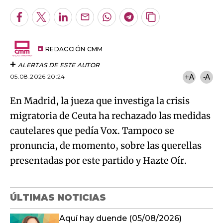
Facebook
Twitter
LinkedIn
Enviar
Whatsapp
Telegram
Copiar
por
URL
Try again
Email
del
artículo
REDACCIÓN CMM
ALERTAS DE ESTE AUTOR
05.08.2026 20:24
+A
-A
En Madrid, la jueza que investiga la crisis
migratoria de Ceuta ha rechazado las medidas
cautelares que pedía Vox. Tampoco se
pronuncia, de momento, sobre las querellas
presentadas por este partido y Hazte Oír.
ÚLTIMAS NOTICIAS
Aquí hay duende (05/08/2026)