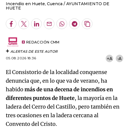
Incendio en Huete, Cuenca
AYUNTAMIENTO DE
HUETE
Facebook
Twitter
LinkedIn
Enviar
Whatsapp
Telegram
Copiar
por
URL
Email
del
artículo
REDACCIÓN CMM
ALERTAS DE ESTE AUTOR
05.08.2026 18:36
+A
-A
El Consistorio de la localidad conquense
denuncia que, en lo que va de verano, ha
habido
más de una decena de incendios en
diferentes puntos de Huete
, la mayoría en la
ladera del Cerro del Castillo, pero también en
tres ocasiones en la ladera cercana al
Convento del Cristo.