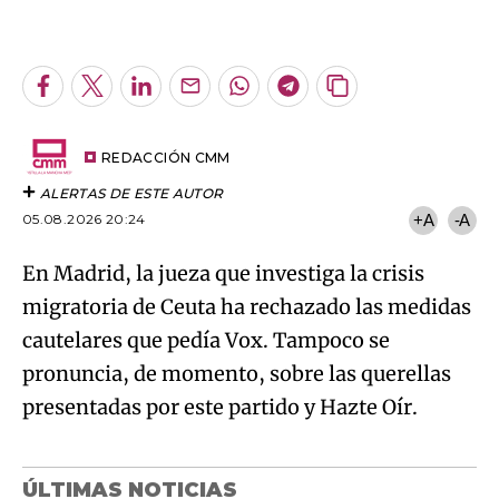
An error occurred, please try again later.
Facebook
Twitter
LinkedIn
Enviar
Whatsapp
Telegram
Copiar
por
URL
Try again
Email
del
artículo
REDACCIÓN CMM
ALERTAS DE ESTE AUTOR
05.08.2026 20:24
+A
-A
En Madrid, la jueza que investiga la crisis
migratoria de Ceuta ha rechazado las medidas
cautelares que pedía Vox. Tampoco se
pronuncia, de momento, sobre las querellas
presentadas por este partido y Hazte Oír.
ÚLTIMAS NOTICIAS