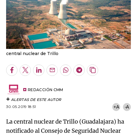
central nuclear de Trillo
Facebook
Twitter
LinkedIn
Enviar
Whatsapp
Telegram
Copiar
por
URL
Email
del
artículo
REDACCIÓN CMM
ALERTAS DE ESTE AUTOR
30.05.2019 18:51
+A
-A
La central nuclear de Trillo (Guadalajara) ha
notificado al Consejo de Seguridad Nuclear