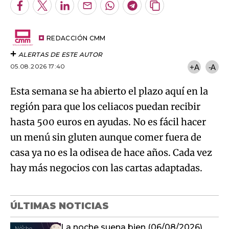
Facebook
Twitter
LinkedIn
Enviar
Whatsapp
Telegram
Copiar
por
URL
Try again
Email
del
artículo
REDACCIÓN CMM
ALERTAS DE ESTE AUTOR
05.08.2026 17:40
+A
-A
Esta semana se ha abierto el plazo aquí en la
región para que los celiacos puedan recibir
hasta 500 euros en ayudas. No es fácil hacer
un menú sin gluten aunque comer fuera de
casa ya no es la odisea de hace años. Cada vez
hay más negocios con las cartas adaptadas.
ÚLTIMAS NOTICIAS
La noche suena bien (06/08/2026)