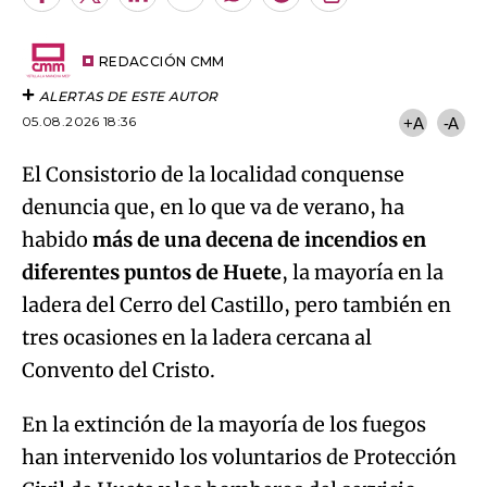
Facebook
Twitter
LinkedIn
Enviar
Whatsapp
Telegram
Copiar
por
URL
Email
del
artículo
REDACCIÓN CMM
ALERTAS DE ESTE AUTOR
05.08.2026 18:36
+A
-A
El Consistorio de la localidad conquense
denuncia que, en lo que va de verano, ha
habido
más de una decena de incendios en
diferentes puntos de Huete
, la mayoría en la
ladera del Cerro del Castillo, pero también en
tres ocasiones en la ladera cercana al
Convento del Cristo.
En la extinción de la mayoría de los fuegos
han intervenido los voluntarios de Protección