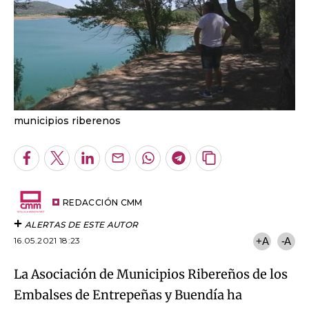
municipios riberenos
Facebook
Twitter
LinkedIn
Enviar
Whatsapp
Telegram
Copiar
por
URL
Email
del
artículo
REDACCIÓN CMM
ALERTAS DE ESTE AUTOR
16.05.2021 18:23
+A
-A
La Asociación de Municipios Ribereños de los
Embalses de Entrepeñas y Buendía ha