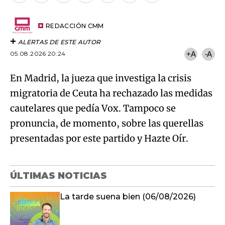
por
URL
Try again
Email
del
artículo
REDACCIÓN CMM
ALERTAS DE ESTE AUTOR
05.08.2026 20:24
+A
-A
En Madrid, la jueza que investiga la crisis
migratoria de Ceuta ha rechazado las medidas
cautelares que pedía Vox. Tampoco se
pronuncia, de momento, sobre las querellas
presentadas por este partido y Hazte Oír.
ÚLTIMAS NOTICIAS
La tarde suena bien (06/08/2026)