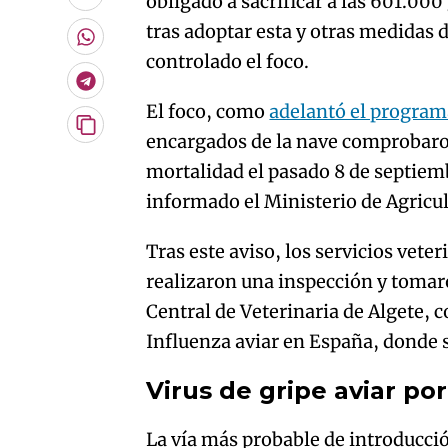
obligado a sacrificar a las 601.000
Enviar
por
tras adoptar esta y otras medidas 
Email
Whatsapp
controlado el foco.
Telegram
El foco, como
adelantó el program
Copiar
encargados de la nave comprobar
URL
mortalidad el pasado 8 de septiemb
del
artículo
informado el Ministerio de Agricu
Tras este aviso, los servicios vete
realizaron una inspección y tomar
Central de Veterinaria de Algete, 
Influenza aviar en España, donde s
Virus de gripe aviar po
La vía más probable de introducció