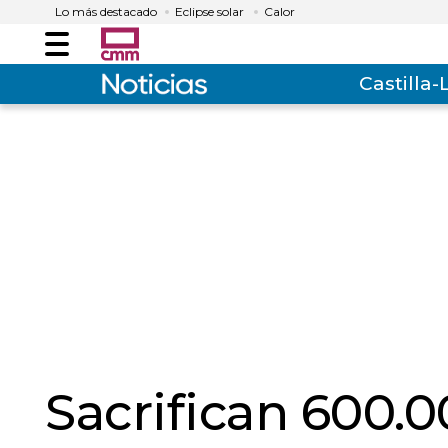
Lo más destacado
Eclipse solar
Calor
Menú
Castilla
Sacrifican 600.0