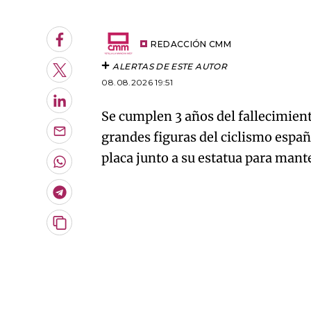
An error oc
Facebook
REDACCIÓN CMM
ALERTAS DE ESTE AUTOR
Twitter
08.08.2026 19:51
LinkedIn
Se cumplen 3 años del fallecimien
grandes figuras del ciclismo españ
Enviar
por
placa junto a su estatua para mant
Email
Whatsapp
Telegram
Copiar
URL
del
artículo