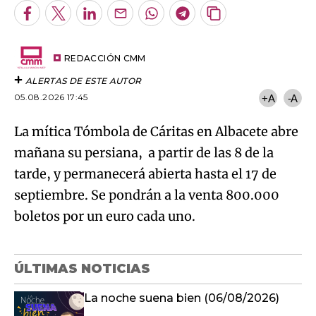
Facebook
Twitter
LinkedIn
Enviar
Whatsapp
Telegram
Copiar
por
URL
Try again
Email
del
artículo
REDACCIÓN CMM
ALERTAS DE ESTE AUTOR
05.08.2026 17:45
+A
-A
La mítica Tómbola de Cáritas en Albacete abre
mañana su persiana, a partir de las 8 de la
tarde, y permanecerá abierta hasta el 17 de
septiembre. Se pondrán a la venta 800.000
boletos por un euro cada uno.
ÚLTIMAS NOTICIAS
La noche suena bien (06/08/2026)