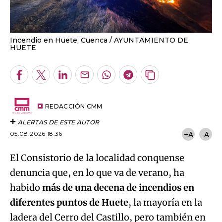
Incendio en Huete, Cuenca
AYUNTAMIENTO DE
HUETE
Facebook
Twitter
LinkedIn
Enviar
Whatsapp
Telegram
Copiar
por
URL
Email
del
artículo
REDACCIÓN CMM
ALERTAS DE ESTE AUTOR
05.08.2026 18:36
+A
-A
El Consistorio de la localidad conquense
denuncia que, en lo que va de verano, ha
habido
más de una decena de incendios en
diferentes puntos de Huete
, la mayoría en la
ladera del Cerro del Castillo, pero también en