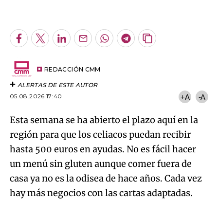
An error occurred, please try again later.
Facebook
Twitter
LinkedIn
Enviar
Whatsapp
Telegram
Copiar
por
URL
Try again
Email
del
artículo
REDACCIÓN CMM
ALERTAS DE ESTE AUTOR
05.08.2026 17:40
+A
-A
Esta semana se ha abierto el plazo aquí en la
región para que los celiacos puedan recibir
hasta 500 euros en ayudas. No es fácil hacer
un menú sin gluten aunque comer fuera de
casa ya no es la odisea de hace años. Cada vez
hay más negocios con las cartas adaptadas.