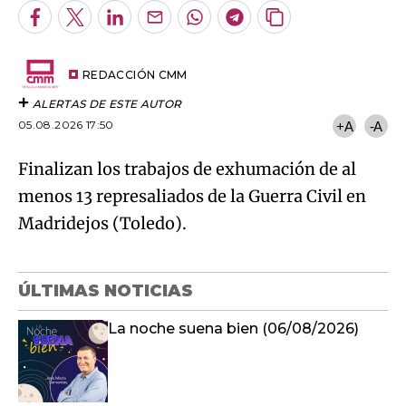
Facebook
Twitter
LinkedIn
Enviar
Whatsapp
Telegram
Copiar
por
URL
Try again
Email
del
artículo
REDACCIÓN CMM
ALERTAS DE ESTE AUTOR
05.08.2026 17:50
+A
-A
Finalizan los trabajos de exhumación de al
menos 13 represaliados de la Guerra Civil en
Madridejos (Toledo).
ÚLTIMAS NOTICIAS
La noche suena bien (06/08/2026)