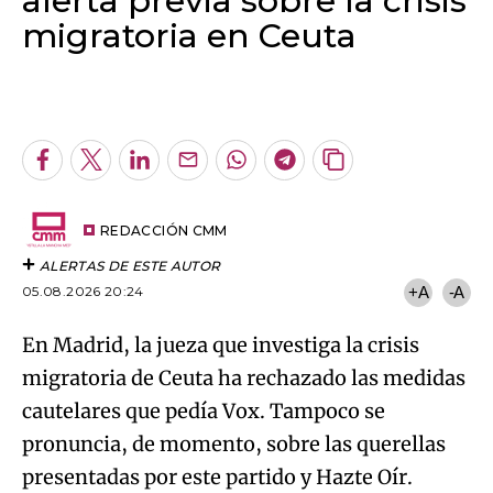
alerta previa sobre la crisis
migratoria en Ceuta
Algo salió mal.
An error occurred, please try again later.
Facebook
Twitter
LinkedIn
Enviar
Whatsapp
Telegram
Copiar
por
URL
Try again
Email
del
artículo
REDACCIÓN CMM
ALERTAS DE ESTE AUTOR
05.08.2026 20:24
+A
-A
En Madrid, la jueza que investiga la crisis
migratoria de Ceuta ha rechazado las medidas
cautelares que pedía Vox. Tampoco se
pronuncia, de momento, sobre las querellas
presentadas por este partido y Hazte Oír.