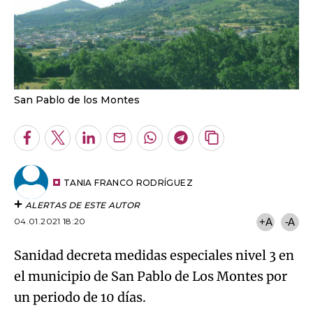
San Pablo de los Montes
Facebook
Twitter
LinkedIn
Enviar
Whatsapp
Telegram
Copiar
por
URL
Email
del
artículo
TANIA FRANCO RODRÍGUEZ
ALERTAS DE ESTE AUTOR
04.01.2021 18:20
+A
-A
Sanidad decreta medidas especiales nivel 3 en
el municipio de San Pablo de Los Montes por
un periodo de 10 días.