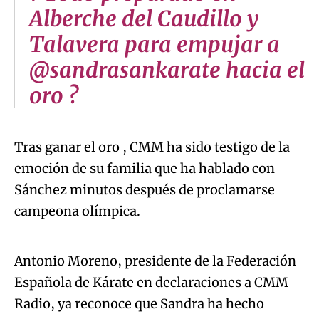
Alberche del Caudillo y
Talavera para empujar a
@sandrasankarate hacia el
oro ?
Tras ganar el oro , CMM ha sido testigo de la
emoción de su familia que ha hablado con
Sánchez minutos después de proclamarse
Algo salió mal.
campeona olímpica.
An error occurred, please try again later.
Antonio Moreno, presidente de la Federación
Española de Kárate en declaraciones a CMM
Try again
Radio, ya reconoce que Sandra ha hecho