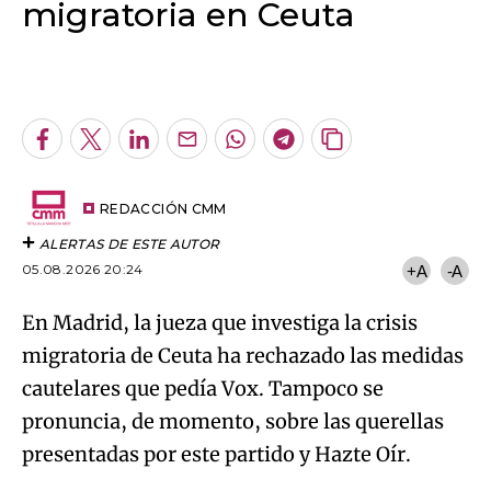
migratoria en Ceuta
Algo salió mal.
An error occurred, please try again later.
Facebook
Twitter
LinkedIn
Enviar
Whatsapp
Telegram
Copiar
por
URL
Try again
Email
del
artículo
REDACCIÓN CMM
ALERTAS DE ESTE AUTOR
05.08.2026 20:24
+A
-A
En Madrid, la jueza que investiga la crisis
migratoria de Ceuta ha rechazado las medidas
cautelares que pedía Vox. Tampoco se
pronuncia, de momento, sobre las querellas
presentadas por este partido y Hazte Oír.