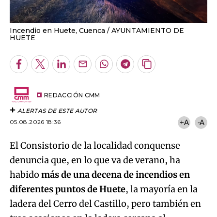
Incendio en Huete, Cuenca
AYUNTAMIENTO DE
HUETE
Facebook
Twitter
LinkedIn
Enviar
Whatsapp
Telegram
Copiar
por
URL
Email
del
artículo
REDACCIÓN CMM
ALERTAS DE ESTE AUTOR
05.08.2026 18:36
+A
-A
El Consistorio de la localidad conquense
denuncia que, en lo que va de verano, ha
habido
más de una decena de incendios en
diferentes puntos de Huete
, la mayoría en la
ladera del Cerro del Castillo, pero también en