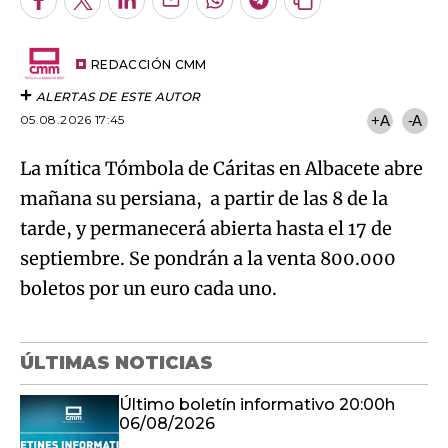
Facebook
Twitter
LinkedIn
Enviar
Whatsapp
Telegram
Copiar
por
URL
Try again
Email
del
artículo
REDACCIÓN CMM
ALERTAS DE ESTE AUTOR
05.08.2026 17:45
+A
-A
La mítica Tómbola de Cáritas en Albacete abre
mañana su persiana, a partir de las 8 de la
tarde, y permanecerá abierta hasta el 17 de
septiembre. Se pondrán a la venta 800.000
boletos por un euro cada uno.
ÚLTIMAS NOTICIAS
Último boletín informativo 20:00h
06/08/2026