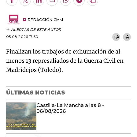
Facebook
Twitter
LinkedIn
Enviar
Whatsapp
Telegram
Copiar
por
URL
Try again
Email
del
artículo
REDACCIÓN CMM
ALERTAS DE ESTE AUTOR
05.08.2026 17:50
+A
-A
Finalizan los trabajos de exhumación de al
menos 13 represaliados de la Guerra Civil en
Madridejos (Toledo).
ÚLTIMAS NOTICIAS
Castilla-La Mancha a las 8 -
06/08/2026