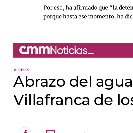
Por eso, ha afirmado que
“la dete
porque hasta ese momento, ha di
An error oc
VIDEOS
Abrazo del agua
Villafranca de l
An error oc