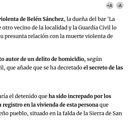
+A
-A
violenta de Belén Sánchez
, la dueña del bar 'La
otro vecino de la localidad y la Guardia Civil lo
su presunta relación con la muerte violenta de
to autor de un delito de homicidio,
según
il, que añade que se ha decretado
el secreto de las
Algo salió mal.
curred, please try again later.
jaría el detenido que
ha sido increpado por los
n registro en la vivienda de esta persona
que
eño pueblo, situado en la falda de la Sierra de San
Try again