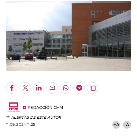
Facebook
Twitter
LinkedIn
Enviar
Whatsapp
Telegram
Copiar
por
URL
Email
del
artículo
REDACCIÓN CMM
ALERTAS DE ESTE AUTOR
11.08.2024 11:25
+A
-A