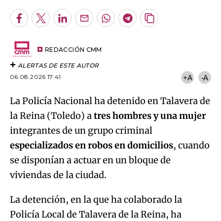
Facebook
Twitter
LinkedIn
Enviar
Whatsapp
Telegram
Copiar
por
URL
Email
del
artículo
REDACCIÓN CMM
ALERTAS DE ESTE AUTOR
06.08.2026 17:41
+A
-A
La Policía Nacional ha detenido en Talavera de
la Reina (Toledo) a
tres hombres y una mujer
integrantes de un grupo criminal
especializados en robos en domicilios
, cuando
se disponían a actuar en un bloque de
viviendas de la ciudad.
La detención, en la que ha colaborado la
Policía Local de Talavera de la Reina, ha