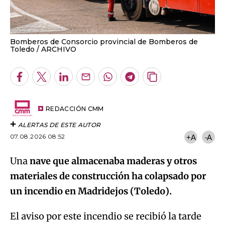
Bomberos de Consorcio provincial de Bomberos de
Toledo
ARCHIVO
Facebook
Twitter
LinkedIn
Enviar
Whatsapp
Telegram
Copiar
por
URL
Email
del
artículo
REDACCIÓN CMM
ALERTAS DE ESTE AUTOR
07.08.2026 08:52
+A
-A
Una
nave que almacenaba maderas y otros
materiales de construcción ha colapsado por
un incendio en Madridejos (Toledo).
El aviso por este incendio se recibió la tarde