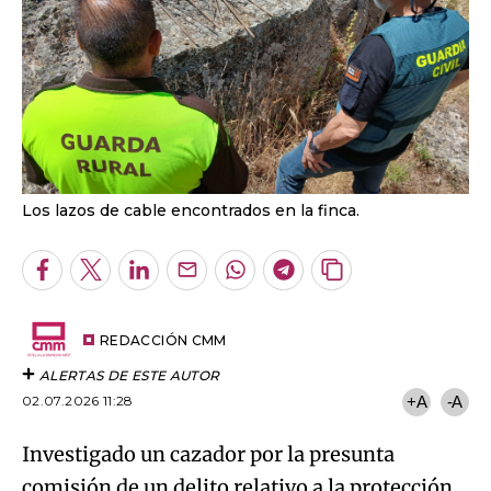
Los lazos de cable encontrados en la finca.
Facebook
Twitter
LinkedIn
Enviar
Whatsapp
Telegram
Copiar
por
URL
Email
del
artículo
REDACCIÓN CMM
ALERTAS DE ESTE AUTOR
02.07.2026 11:28
+A
-A
Investigado un cazador por la presunta
comisión de un delito relativo a la protección