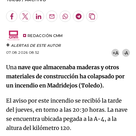
Facebook
Twitter
LinkedIn
Enviar
Whatsapp
Telegram
Copiar
por
URL
Email
del
artículo
REDACCIÓN CMM
ALERTAS DE ESTE AUTOR
07.08.2026 08:52
+A
-A
Una
nave que almacenaba maderas y otros
materiales de construcción ha colapsado por
un incendio en Madridejos (Toledo).
El aviso por este incendio se recibió la tarde
del jueves, en torno a las 20:30 horas. La nave
se encuentra ubicada pegada a la A-4, a la
altura del kilómetro 120.