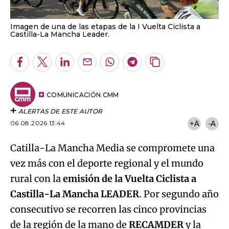
Imagen de una de las etapas de la I Vuelta Ciclista a
Castilla-La Mancha Leader.
Facebook
Twitter
LinkedIn
Enviar
Whatsapp
Telegram
Copiar
por
URL
Email
del
artículo
COMUNICACIÓN CMM
ALERTAS DE ESTE AUTOR
06.08.2026 13:44
+A
-A
Catilla-La Mancha Media se compromete una
vez más con el deporte regional y el mundo
rural con la
emisión de la Vuelta Ciclista a
Castilla-La Mancha LEADER
. Por segundo año
consecutivo se recorren las cinco provincias
de la región de la mano de
RECAMDER
y la