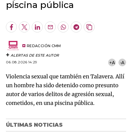
piscina pública
Algo salió mal.
An error occurred, please try again later.
Facebook
Twitter
LinkedIn
Enviar
Whatsapp
Telegram
Copiar
por
URL
Try again
Email
del
artículo
REDACCIÓN CMM
ALERTAS DE ESTE AUTOR
06.08.2026 14:29
+A
-A
Violencia sexual que también en Talavera. Allí
un hombre ha sido detenido como presunto
autor de varios delitos de agresión sexual,
cometidos, en una piscina pública.
ÚLTIMAS NOTICIAS