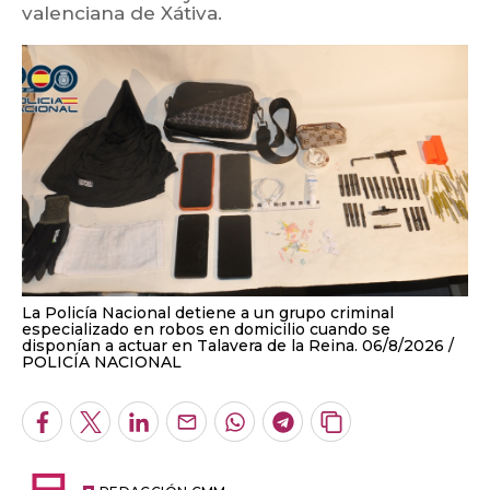
valenciana de Xátiva.
La Policía Nacional detiene a un grupo criminal
especializado en robos en domicilio cuando se
disponían a actuar en Talavera de la Reina. 06/8/2026
POLICÍA NACIONAL
Facebook
Twitter
LinkedIn
Enviar
Whatsapp
Telegram
Copiar
por
URL
Email
del