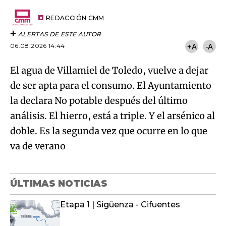
Try again
Email
del
artículo
REDACCIÓN CMM
ALERTAS DE ESTE AUTOR
06.08.2026 14:44
+A
-A
El agua de Villamiel de Toledo, vuelve a dejar
de ser apta para el consumo. El Ayuntamiento
la declara No potable después del último
análisis. El hierro, está a triple. Y el arsénico al
doble. Es la segunda vez que ocurre en lo que
va de verano
ÚLTIMAS NOTICIAS
Etapa 1 | Sigüenza - Cifuentes