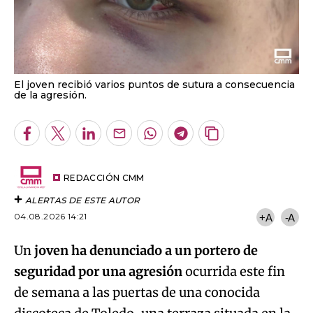
El joven recibió varios puntos de sutura a consecuencia
de la agresión.
Facebook
Twitter
LinkedIn
Enviar
Whatsapp
Telegram
Copiar
por
URL
Email
del
artículo
REDACCIÓN CMM
ALERTAS DE ESTE AUTOR
04.08.2026 14:21
+A
-A
Un
joven ha denunciado a un portero de
seguridad por una agresión
ocurrida este fin
de semana a las puertas de una conocida