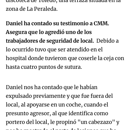
discoteca de Toledo, una terraza situada en la
zona de La Peraleda.
Daniel ha contado su testimonio a CMM.
Asegura que lo agredió uno de los
trabajadores de seguridad de local.
Debido a
lo ocurrido tuvo que ser atendido en el
hospital donde tuvieron que coserle la ceja con
Algo salió mal.
hasta cuatro puntos de sutura.
An error occurred, please try again later.
Daniel nos ha contado que le habían
expulsado previamente y que fue fuera del
Try again
local, al apoyarse en un coche, cuando el
presunto agresor, al que identifica como
portero del local, le propinó "un cabezazo" y