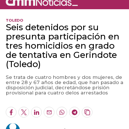
TOLEDO
Seis detenidos por su
presunta participación en
tres homicidios en grado
de tentativa en Gerindote
(Toledo)
Se trata de cuatro hombres y dos mujeres, de
entre 28 y 67 años de edad, que han pasado a
disposición judicial, decretándose prisión
Algo salió mal.
provisional para cuatro delos arrestados
An error occurred, please try again later.
Facebook
Twitter
LinkedIn
Enviar
Whatsapp
Telegram
Copiar
por
URL
Try again
Email
del