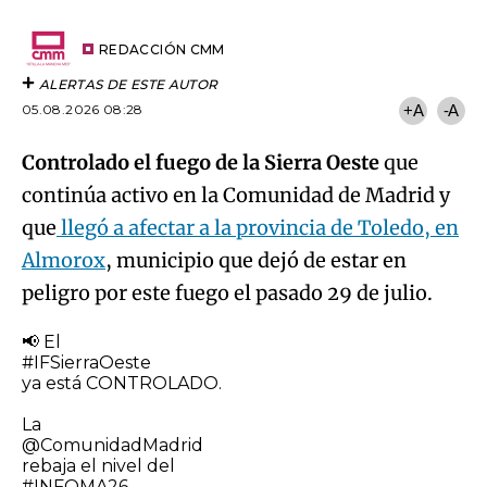
por
URL
Email
del
artículo
REDACCIÓN CMM
ALERTAS DE ESTE AUTOR
05.08.2026 08:28
+A
-A
Controlado el fuego de la Sierra Oeste
que
continúa activo en la Comunidad de Madrid y
que
llegó a afectar a la provincia de Toledo, en
Almorox
, municipio que dejó de estar en
peligro por este fuego el pasado 29 de julio.
📢 El
#IFSierraOeste
ya está CONTROLADO.
La
@ComunidadMadrid
rebaja el nivel del
#INFOMA26