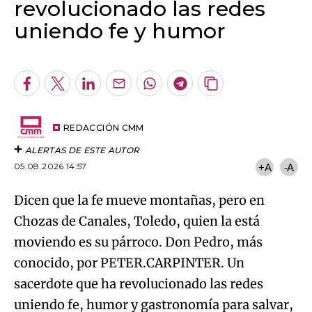
revolucionado las redes
uniendo fe y humor
Algo salió mal.
An error occurred, please try again later.
Facebook
Twitter
LinkedIn
Enviar
Whatsapp
Telegram
Copiar
por
URL
Try again
Email
del
artículo
REDACCIÓN CMM
ALERTAS DE ESTE AUTOR
05.08.2026 14:57
+A
-A
Dicen que la fe mueve montañas, pero en
Chozas de Canales, Toledo, quien la está
moviendo es su párroco. Don Pedro, más
conocido, por PETER.CARPINTER. Un
sacerdote que ha revolucionado las redes
uniendo fe, humor y gastronomía para salvar,