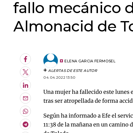
fallo mecánico 
Almonacid de T
An error oc
Facebook
ELENA GARCIA FERMOSEL
ALERTAS DE ESTE AUTOR
Twitter
04.04.2022 13:50
LinkedIn
Una mujer ha fallecido este lunes
tras ser atropellada de forma acci
Enviar
por
Email
Whatsapp
Según ha informado a Efe el servic
11:38 de la mañana en un camino d
Telegram