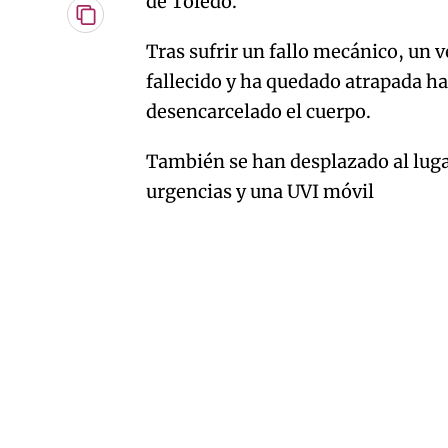
de Toledo.
Copiar
URL
Tras sufrir un fallo mecánico, un v
del
artículo
fallecido y ha quedado atrapada h
desencarcelado el cuerpo.
También se han desplazado al luga
urgencias y una UVI móvil