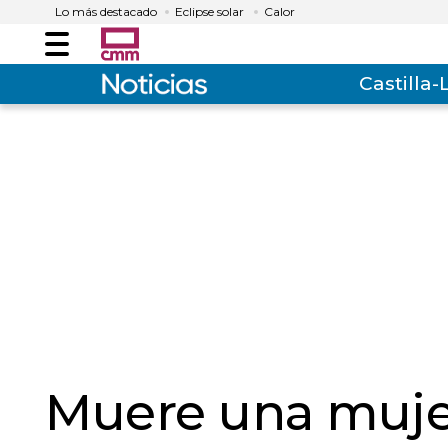
Lo más destacado
Eclipse solar
Calor
Menú
Castilla
Muere una mujer