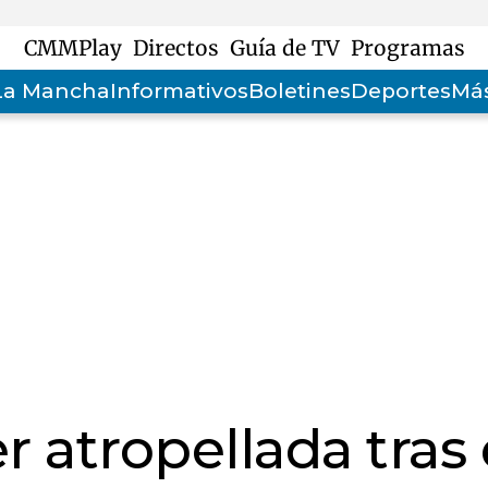
CMMPlay
Directos
Guía de TV
Programas
-La Mancha
Informativos
Boletines
Deportes
Más
 atropellada tras 