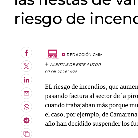
riesgo de incen
An error oc
Facebook
REDACCIÓN CMM
ALERTAS DE ESTE AUTOR
Twitter
07.08.2026 14:25
LinkedIn
EL riesgo de incendios, que aumen
pasando factura al sector de la pir
Enviar
por
cuando trabajaban más porque much
Email
Whatsapp
el caso, por ejemplo, de Camarena
Telegram
año han decidido suspender los fu
Copiar