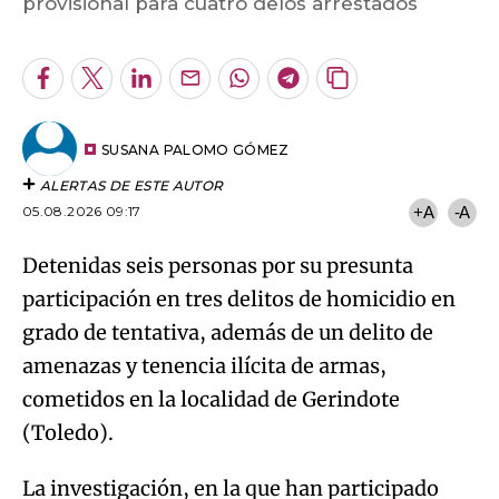
provisional para cuatro delos arrestados
An error occurred, please try again later.
Facebook
Twitter
LinkedIn
Enviar
Whatsapp
Telegram
Copiar
por
URL
Try again
Email
del
artículo
SUSANA PALOMO GÓMEZ
ALERTAS DE ESTE AUTOR
05.08.2026 09:17
+A
-A
Detenidas seis personas por su presunta
participación en tres delitos de homicidio en
grado de tentativa, además de un delito de
amenazas y tenencia ilícita de armas,
cometidos en la localidad de Gerindote
(Toledo).
La investigación, en la que han participado