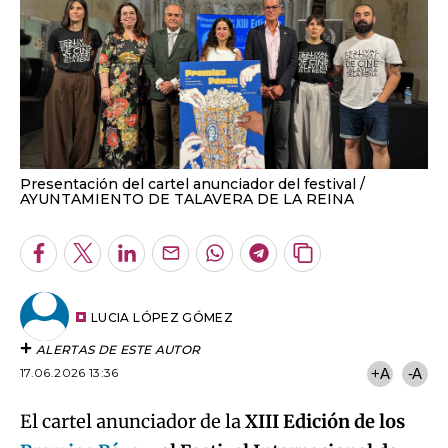
Presentación del cartel anunciador del festival
AYUNTAMIENTO DE TALAVERA DE LA REINA
Facebook
Twitter
LinkedIn
Enviar
Whatsapp
Telegram
Copiar
por
URL
Email
del
artículo
LUCIA LÓPEZ GÓMEZ
ALERTAS DE ESTE AUTOR
17.06.2026 13:36
+A
-A
El cartel anunciador de la
XIII Edición de los