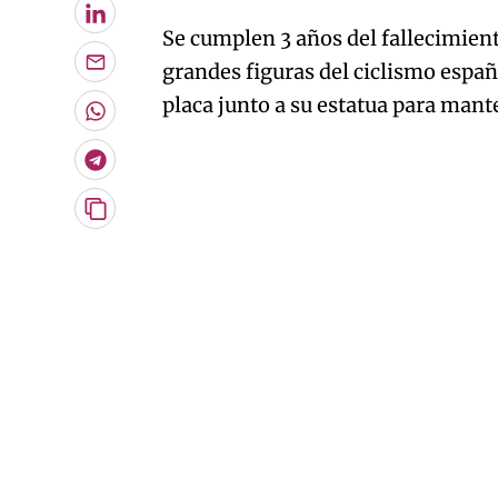
LinkedIn
Se cumplen 3 años del fallecimien
grandes figuras del ciclismo españ
Enviar
por
placa junto a su estatua para mant
Email
Whatsapp
Telegram
Copiar
URL
del
artículo