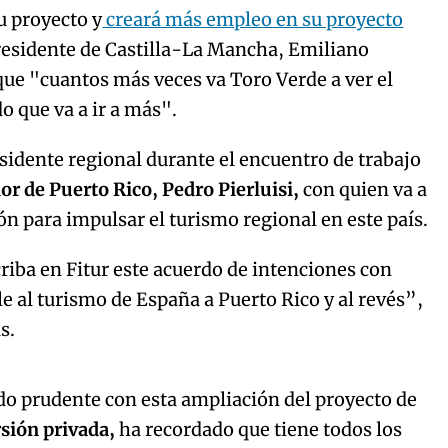
u proyecto y
creará más empleo en su proyecto
residente de Castilla-La Mancha, Emiliano
ue "cuantos más veces va Toro Verde a ver el
o que va a ir a más".
sidente regional durante el encuentro de trabajo
r de Puerto Rico, Pedro Pierluisi,
con quien va a
ón para impulsar el turismo regional en este país.
riba en Fitur este acuerdo de intenciones con
e al turismo de España a Puerto Rico y al revés”,
s.
Algo salió mal.
curred, please try again later.
o prudente con esta ampliación del proyecto de
rsión privada,
ha recordado que tiene todos los