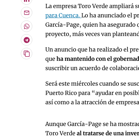
LinkedIn
La empresa Toro Verde ampliará s
para Cuenca.
Lo ha anunciado el p
Enviar
por
García-Page, quien ha asegurado q
Email
Whatsapp
proyecto, más veces van planteand
Telegram
Un anuncio que ha realizado el pre
Copiar
que
ha mantenido con el gobernado
URL
suscribir un acuerdo de colaboraci
del
artículo
Será este miércoles cuando se susc
Puerto Rico para “ayudar en posibl
así como a la atracción de empresa
An error oc
Aunque García-Page se ha mostrad
Toro Verde
al tratarse de una inve