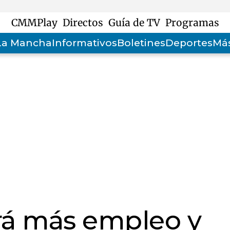
CMMPlay
Directos
Guía de TV
Programas
-La Mancha
Informativos
Boletines
Deportes
Más
rá más empleo y