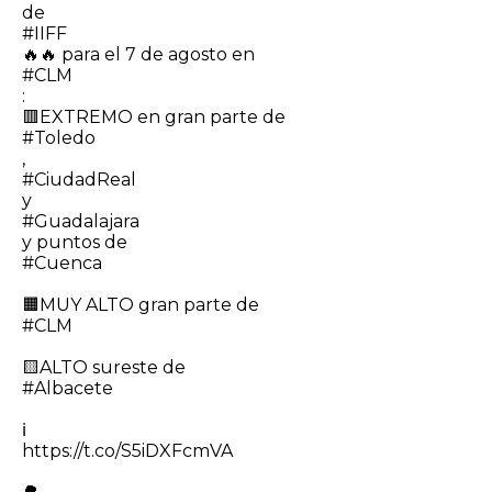
de
#IIFF
🔥🔥 para el 7 de agosto en
#CLM
:
🟥EXTREMO en gran parte de
#Toledo
,
#CiudadReal
y
#Guadalajara
y puntos de
#Cuenca
🟧MUY ALTO gran parte de
#CLM
🟨ALTO sureste de
#Albacete
ℹ️
https://t.co/S5iDXFcmVA