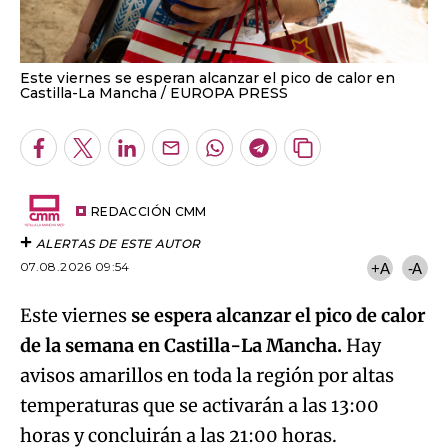
Este viernes se esperan alcanzar el pico de calor en
Castilla-La Mancha
EUROPA PRESS
Facebook
Twitter
LinkedIn
Enviar
Whatsapp
Telegram
Copiar
por
URL
Email
del
artículo
REDACCIÓN CMM
ALERTAS DE ESTE AUTOR
07.08.2026 09:54
+A
-A
Este viernes
se espera alcanzar el pico de calor
de la semana en Castilla-La Mancha.
Hay
avisos amarillos en toda la región por altas
temperaturas que se activarán a las 13:00
horas y concluirán a las 21:00 horas.