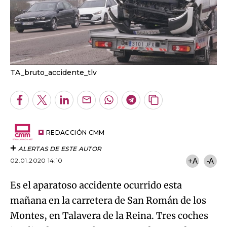
TA_bruto_accidente_tlv
Facebook
Twitter
LinkedIn
Enviar
Whatsapp
Telegram
Copiar
por
URL
Email
del
artículo
REDACCIÓN CMM
ALERTAS DE ESTE AUTOR
02.01.2020 14:10
+A
-A
Es el aparatoso accidente ocurrido esta
mañana en la carretera de San Román de los
Montes, en Talavera de la Reina. Tres coches