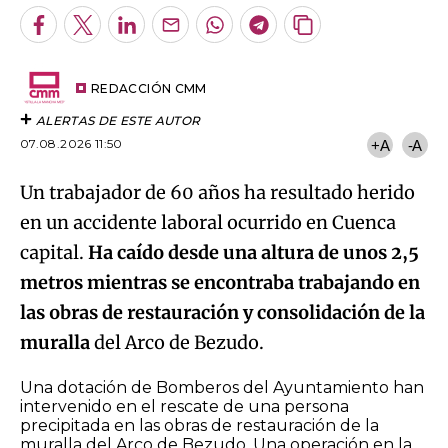
Facebook
Twitter
LinkedIn
Enviar
Whatsapp
Telegram
Copiar
por
URL
Email
del
artículo
REDACCIÓN CMM
ALERTAS DE ESTE AUTOR
07.08.2026 11:50
+A
-A
Un trabajador de 60 años ha resultado herido
en un accidente laboral ocurrido en Cuenca
capital.
Ha caído desde una altura de unos 2,5
metros mientras se encontraba trabajando en
las obras de restauración y consolidación de la
muralla
del Arco de Bezudo.
Una dotación de Bomberos del Ayuntamiento han
intervenido en el rescate de una persona
precipitada en las obras de restauración de la
muralla del Arco de Bezudo. Una operación en la