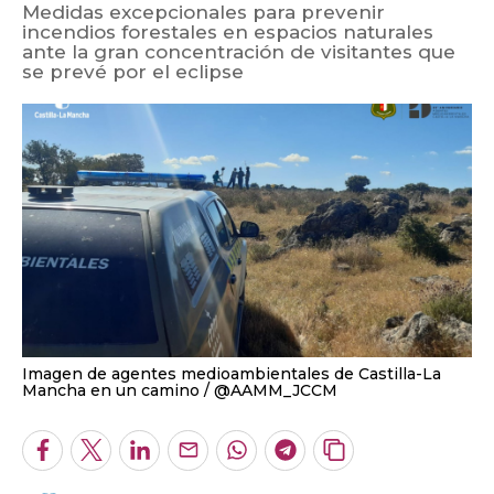
Medidas excepcionales para prevenir
incendios forestales en espacios naturales
ante la gran concentración de visitantes que
se prevé por el eclipse
Imagen de agentes medioambientales de Castilla-La
Mancha en un camino
@AAMM_JCCM
Facebook
Twitter
LinkedIn
Enviar
Whatsapp
Telegram
Copiar
por
URL