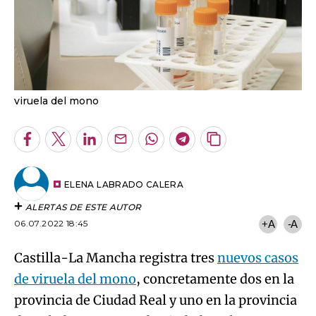
viruela del mono
Facebook
Twitter
LinkedIn
Enviar
Whatsapp
Telegram
Copiar
por
URL
Email
del
artículo
ELENA LABRADO CALERA
ALERTAS DE ESTE AUTOR
06.07.2022 18:45
+A
-A
Castilla-La Mancha registra tres
nuevos casos
de viruela del mono
, concretamente dos en la
provincia de Ciudad Real y uno en la provincia