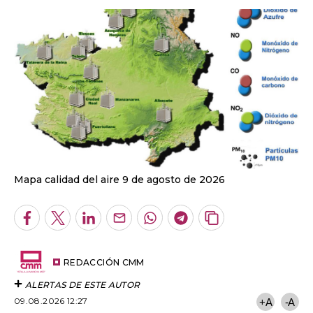
Mapa calidad del aire 9 de agosto de 2026
Facebook
Twitter
LinkedIn
Enviar
Whatsapp
Telegram
Copiar
por
URL
Email
del
artículo
REDACCIÓN CMM
ALERTAS DE ESTE AUTOR
09.08.2026 12:27
+A
-A