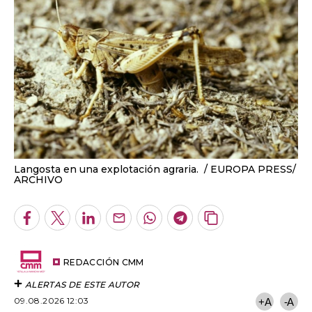
Langosta en una explotación agraria.
EUROPA PRESS/
ARCHIVO
Facebook
Twitter
LinkedIn
Enviar
Whatsapp
Telegram
Copiar
por
URL
Email
del
artículo
REDACCIÓN CMM
ALERTAS DE ESTE AUTOR
09.08.2026 12:03
+A
-A