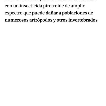
con un insecticida piretroide de amplio
espectro que
puede dañar a poblaciones de
numerosos artrópodos y otros invertebrados
que sirven como fuente de alimento de los
pollos de muchas aves esteparias durante sus
primeras semanas de vida.
Una vigilancia continuada
Ante la situación, generada, la organización
ha pedido que los tratamientos
se limiten
exclusivamente a los focos en los que se haya
acreditado que se superan los umbrales de
intervención
y cuando no existan alternativas
menos perjudiciales. "La Junta debe hacer