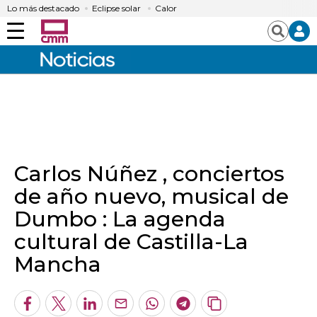
Lo más destacado
Eclipse solar
Calor
Menú
Buscar
Carlos Núñez , conciertos
de año nuevo, musical de
Dumbo : La agenda
cultural de Castilla-La
Mancha
Facebook
Twitter
LinkedIn
Enviar
Whatsapp
Telegram
Copiar