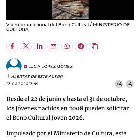
Video promocional del Bono Cultural
MINISTERIO DE
CULTURA
Facebook
Twitter
LinkedIn
Enviar
Whatsapp
Telegram
Copiar
por
URL
Email
del
artículo
LUCIA LÓPEZ GÓMEZ
ALERTAS DE ESTE AUTOR
23.06.2026 13:49
+A
-A
Desde el 22 de junio y hasta el 31 de octubre
,
los jóvenes nacidos en
2008
pueden solicitar
el Bono Cultural Joven 2026.
Impulsado por el Ministerio de Cultura, esta