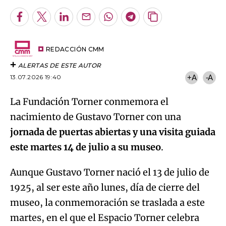
Facebook
Twitter
LinkedIn
Enviar
Whatsapp
Telegram
Copiar
por
URL
Email
del
artículo
REDACCIÓN CMM
ALERTAS DE ESTE AUTOR
13.07.2026 19:40
+A
-A
La Fundación Torner conmemora el
nacimiento de Gustavo Torner con una
jornada de puertas abiertas y una visita guiada
este martes 14 de julio a su museo
.
Aunque Gustavo Torner nació el 13 de julio de
1925, al ser este año lunes, día de cierre del
museo, la conmemoración se traslada a este
martes, en el que el Espacio Torner celebra