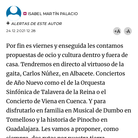
por
URL
Email
del
artículo
ISABEL MARTÍN PALACIO
ALERTAS DE ESTE AUTOR
24.12.2021 12:28
+A
-A
Por fin es viernes y enseguida les contamos
propuestas de ocio y cultura dentro y fuera de
casa. Tendremos en directo al virtuoso de la
gaita, Carlos Núñez, en Albacete. Conciertos
de Año Nuevo como el de la Orquesta
Sinfónica de Talavera de la Reina o el
Concierto de Viena en Cuenca. Y para
disfrutarlo en familia en Musical de Dumbo en
Tomelloso y la historia de Pinocho en
Guadalajara. Les vamos a proponer, como