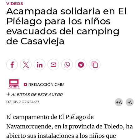
VIDEOS
Acampada solidaria en El
Piélago para los niños
evacuados del camping
de Casavieja
Algo salió mal.
An error occurred, please try again later.
Facebook
Twitter
LinkedIn
Enviar
Whatsapp
Telegram
Copiar
por
URL
Try again
Email
del
artículo
REDACCIÓN CMM
ALERTAS DE ESTE AUTOR
02.08.2026 14:27
+A
-A
El campamento de El Piélago de
Navamorcuende, en la provincia de Toledo, ha
abierto sus instalaciones a los niños que