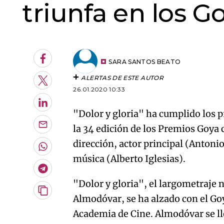
triunfa en los G
Facebook
SARA SANTOS BEATO
ALERTAS DE ESTE AUTOR
Twitter
26.01.2020 10:33
LinkedIn
"Dolor y gloria" ha cumplido los p
la 34 edición de los Premios Goya c
Enviar
por
dirección, actor principal (Antoni
Email
Whatsapp
música (Alberto Iglesias).
Telegram
"Dolor y gloria", el largometraje
Copiar
Almodóvar, se ha alzado con el Goy
URL
Academia de Cine. Almodóvar se lle
del
artículo