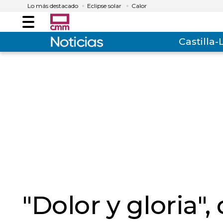
Lo más destacado
Eclipse solar
Calor
Menú
Castilla
"Dolor y gloria"