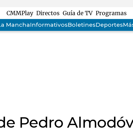
CMMPlay
Directos
Guía de TV
Programas
-La Mancha
Informativos
Boletines
Deportes
Más
, de Pedro Almodóv