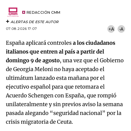
por
URL
Email
del
artículo
REDACCIÓN CMM
ALERTAS DE ESTE AUTOR
07.08.2026 17:07
+A
-A
España aplicará controles
a los ciudadanos
italianos que entren al país a partir del
domingo 9 de agosto
, una vez que el Gobierno
de Georgia Meloni no haya aceptado el
ultimátum lanzado esta mañana por el
ejecutivo español para que retomara el
Acuerdo Schengen con España, que rompió
unilateralmente y sin previos aviso la semana
pasada alegando “seguridad nacional” por la
Algo salió mal.
crisis migratoria de Ceuta.
An error occurred, please try again later.