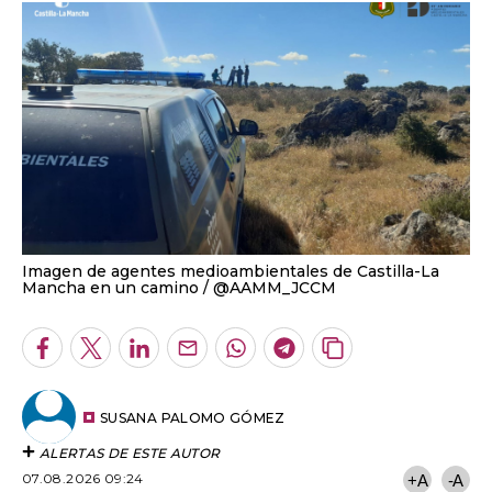
Imagen de agentes medioambientales de Castilla-La
Mancha en un camino
@AAMM_JCCM
Facebook
Twitter
LinkedIn
Enviar
Whatsapp
Telegram
Copiar
por
URL
Email
del
artículo
SUSANA PALOMO GÓMEZ
ALERTAS DE ESTE AUTOR
07.08.2026 09:24
+A
-A