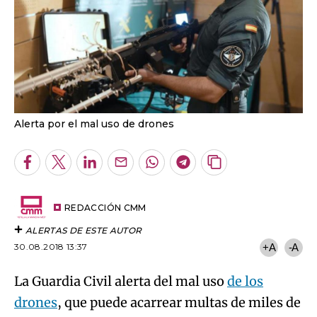
Alerta por el mal uso de drones
Facebook
Twitter
LinkedIn
Enviar
Whatsapp
Telegram
Copiar
por
URL
Email
del
artículo
REDACCIÓN CMM
ALERTAS DE ESTE AUTOR
30.08.2018 13:37
+A
-A
La Guardia Civil alerta del mal uso
de los
drones
, que puede acarrear multas de miles de