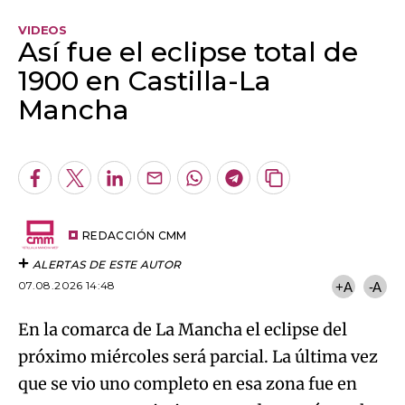
VIDEOS
Así fue el eclipse total de
1900 en Castilla-La
Mancha
Algo salió mal.
An error occurred, please try again later.
Facebook
Twitter
LinkedIn
Enviar
Whatsapp
Telegram
Copiar
por
URL
Try again
Email
del
artículo
REDACCIÓN CMM
ALERTAS DE ESTE AUTOR
07.08.2026 14:48
+A
-A
En la comarca de La Mancha el eclipse del
próximo miércoles será parcial. La última vez
que se vio uno completo en esa zona fue en