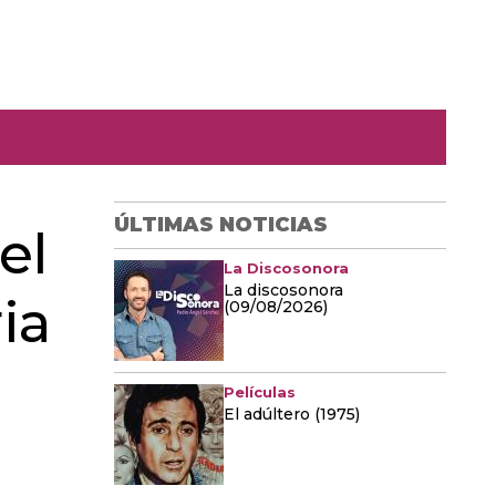
ÚLTIMAS NOTICIAS
el
La Discosonora
La discosonora
ia
(09/08/2026)
Películas
El adúltero (1975)