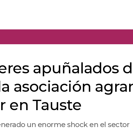
veres apuñalados d
la asociación agrar
r en Tauste
enerado un enorme shock en el sector