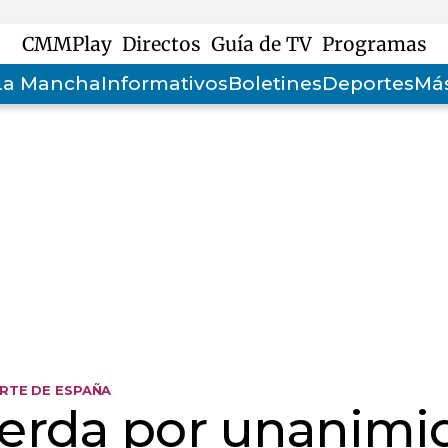
CMMPlay
Directos
Guía de TV
Programas
-La Mancha
Informativos
Boletines
Deportes
Más
RTE DE ESPAÑA
erda por unanimi