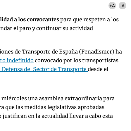
+A
-A
lidad a los convocantes
para que respeten a los
ndar el paro y continuar su actividad
ciones de Transporte de España (Fenadismer) ha
ro indefinido
convocado por los transportistas
a Defensa del Sector de Transporte
desde el
Algo salió mal.
curred, please try again later.
 miércoles una asamblea extraordinaria para
ra que las medidas legislativas aprobadas
ustifican en la actualidad llevar a cabo esta
Try again