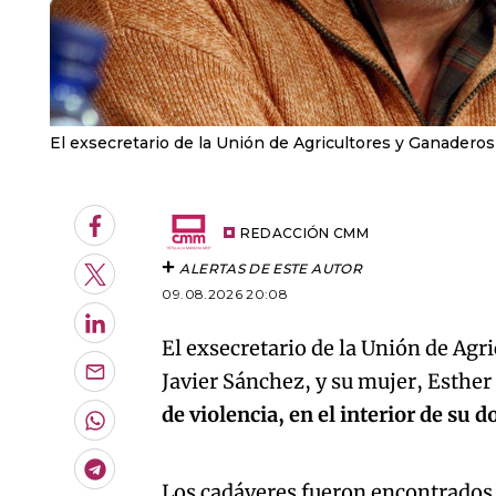
El exsecretario de la Unión de Agricultores y Ganadero
Facebook
REDACCIÓN CMM
ALERTAS DE ESTE AUTOR
Twitter
09.08.2026 20:08
LinkedIn
El exsecretario de la Unión de Ag
Javier Sánchez, y su mujer, Esther
Enviar
por
de violencia, en el interior de su 
Email
Whatsapp
An error oc
Telegram
Los cadáveres fueron encontrados 