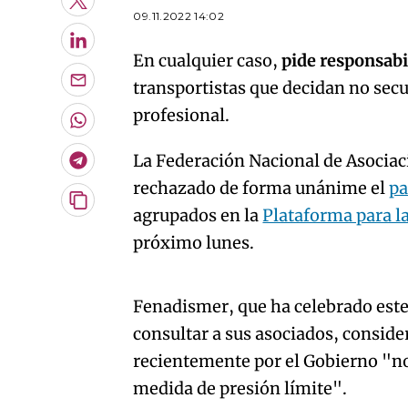
Twitter
09.11.2022 14:02
LinkedIn
En cualquier caso,
pide responsabi
transportistas que decidan no secu
Enviar
por
profesional.
Email
Whatsapp
La Federación Nacional de Asocia
Telegram
rechazado de forma unánime el
pa
Copiar
agrupados en la
Plataforma para l
URL
próximo lunes.
del
artículo
An error oc
Fenadismer, que ha celebrado este
consultar a sus asociados, conside
recientemente por el Gobierno "no j
medida de presión límite".