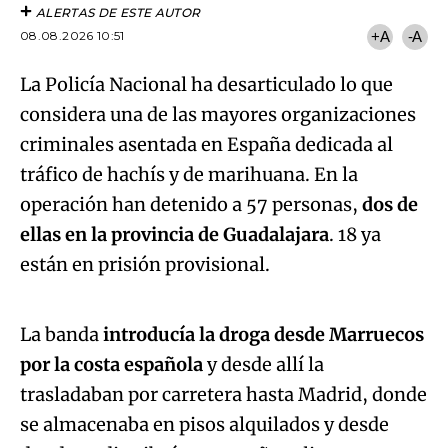
ALERTAS DE ESTE AUTOR
08.08.2026 10:51
+A
-A
La Policía Nacional ha desarticulado lo que
considera una de las mayores organizaciones
criminales asentada en España dedicada al
tráfico de hachís y de marihuana. En la
operación han detenido a 57 personas,
dos de
ellas en la provincia de Guadalajara
. 18 ya
Algo salió mal.
están en prisión provisional.
An error occurred, please try again later.
La banda
introducía la droga desde Marruecos
por la costa española
y desde allí la
Try again
trasladaban por carretera hasta Madrid, donde
se almacenaba en pisos alquilados y desde