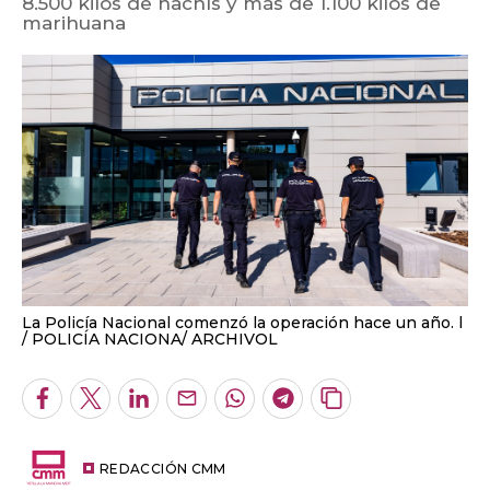
8.500 kilos de hachís y más de 1.100 kilos de
marihuana
La Policía Nacional comenzó la operación hace un año. l
POLICÍA NACIONA/ ARCHIVOL
Facebook
Twitter
LinkedIn
Enviar
Whatsapp
Telegram
Copiar
por
URL
Email
del
artículo
REDACCIÓN CMM