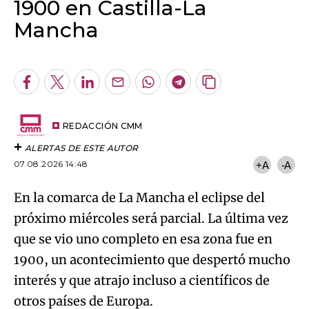
1900 en Castilla-La
Mancha
Algo salió mal.
An error occurred, please try again later.
Facebook
Twitter
LinkedIn
Enviar
Whatsapp
Telegram
Copiar
por
URL
Try again
Email
del
artículo
REDACCIÓN CMM
ALERTAS DE ESTE AUTOR
07.08.2026 14:48
+A
-A
En la comarca de La Mancha el eclipse del
próximo miércoles será parcial. La última vez
que se vio uno completo en esa zona fue en
1900, un acontecimiento que despertó mucho
interés y que atrajo incluso a científicos de
otros países de Europa.