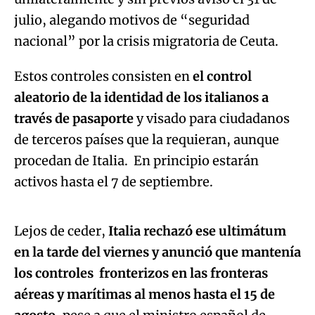
julio, alegando motivos de “seguridad
nacional” por la crisis migratoria de Ceuta.
Estos controles consisten en
el control
aleatorio de la identidad de los italianos a
través de pasaporte
y visado para ciudadanos
de terceros países que la requieran, aunque
procedan de Italia. En principio estarán
Algo salió mal.
activos hasta el 7 de septiembre.
An error occurred, please try again later.
Lejos de ceder,
Italia rechazó ese ultimátum
en la tarde del viernes y anunció que mantenía
Try again
los controles fronterizos en las fronteras
aéreas y marítimas al menos hasta el 15 de