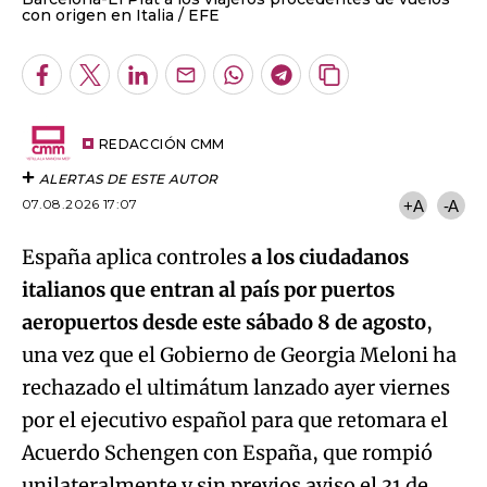
con origen en Italia
EFE
Facebook
Twitter
LinkedIn
Enviar
Whatsapp
Telegram
Copiar
por
URL
Email
del
artículo
REDACCIÓN CMM
ALERTAS DE ESTE AUTOR
07.08.2026 17:07
+A
-A
España aplica controles
a los ciudadanos
italianos que entran al país por puertos
aeropuertos desde este sábado 8 de agosto
,
una vez que el Gobierno de Georgia Meloni ha
rechazado el ultimátum lanzado ayer viernes
por el ejecutivo español para que retomara el
Acuerdo Schengen con España, que rompió
unilateralmente y sin previos aviso el 31 de