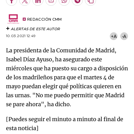
Facebook
Twitter
LinkedIn
Enviar
Whatsapp
Telegram
Copiar
por
URL
Try again
Email
del
artículo
REDACCIÓN CMM
ALERTAS DE ESTE AUTOR
10.03.2021 12:49
+A
-A
La presidenta de la Comunidad de Madrid,
Isabel Díaz Ayuso, ha asegurado este
miércoles que ha puesto su cargo a disposición
de los madrileños para que el martes 4 de
mayo puedan elegir qué políticas quieren en
las urnas. "No me puedo permitir que Madrid
se pare ahora", ha dicho.
[Puedes seguir el minuto a minuto al final de
esta noticia]