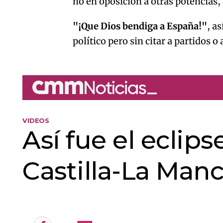
no en oposición a otras potencias
"¡Que Dios bendiga a España!"
, a
político pero sin citar a partidos 
VIDEOS
Así fue el eclips
Castilla-La Man
An error oc