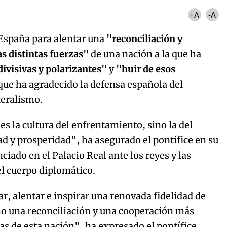
Try again
+A
-A
España para alentar una
"reconciliación y
s distintas fuerzas"
de una nación a la que ha
divisivas y polarizantes"
y
"huir de esos
 que ha agradecido la defensa española del
teralismo.
es la cultura del enfrentamiento, sino la del
ad y prosperidad", ha asegurado el pontífice en su
iado en el Palacio Real ante los reyes y las
el cuerpo diplomático.
, alentar e inspirar una renovada fidelidad de
omo una reconciliación y una cooperación más
as de esta nación", ha expresado el pontífice.