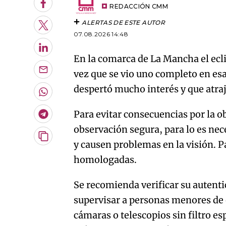
Facebook
REDACCIÓN CMM
ALERTAS DE ESTE AUTOR
Twitter
07.08.2026 14:48
LinkedIn
En la comarca de La Mancha el ecli
vez que se vio uno completo en es
Enviar
por
despertó mucho interés y que atrajo
Email
Whatsapp
Para evitar consecuencias por la o
Telegram
observación segura, para lo es ne
Copiar
y causen problemas en la visión. P
URL
homologadas.
del
artículo
Se recomienda verificar su autentic
supervisar a personas menores de 
cámaras o telescopios sin filtro esp