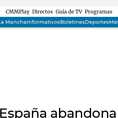
CMMPlay
Directos
Guía de TV
Programas
-La Mancha
Informativos
Boletines
Deportes
Más
a España abandona