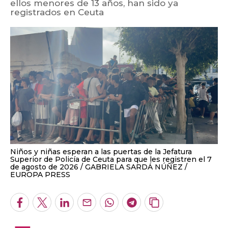
ellos menores de 13 años, han sido ya
registrados en Ceuta
Niños y niñas esperan a las puertas de la Jefatura
Superior de Policía de Ceuta para que les registren el 7
de agosto de 2026
GABRIELA SARDÁ NÚÑEZ /
EUROPA PRESS
Facebook
Twitter
LinkedIn
Enviar
Whatsapp
Telegram
Copiar
por
URL
Email
del