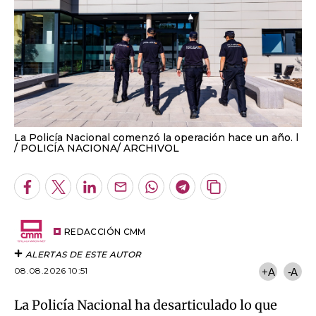
La Policía Nacional comenzó la operación hace un año. l
POLICÍA NACIONA/ ARCHIVOL
Facebook
Twitter
LinkedIn
Enviar
Whatsapp
Telegram
Copiar
por
URL
Email
del
artículo
REDACCIÓN CMM
ALERTAS DE ESTE AUTOR
08.08.2026 10:51
+A
-A
La Policía Nacional ha desarticulado lo que