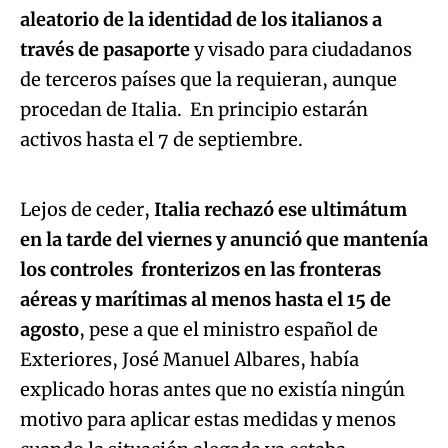
aleatorio de la identidad de los italianos a
través de pasaporte
y visado para ciudadanos
de terceros países que la requieran, aunque
procedan de Italia. En principio estarán
Algo salió mal.
activos hasta el 7 de septiembre.
An error occurred, please try again later.
Lejos de ceder,
Italia rechazó ese ultimátum
en la tarde del viernes y anunció que mantenía
Try again
los controles fronterizos en las fronteras
aéreas y marítimas al menos hasta el 15 de
agosto
, pese a que el ministro español de
Exteriores, José Manuel Albares, había
explicado horas antes que no existía ningún
motivo para aplicar estas medidas y menos