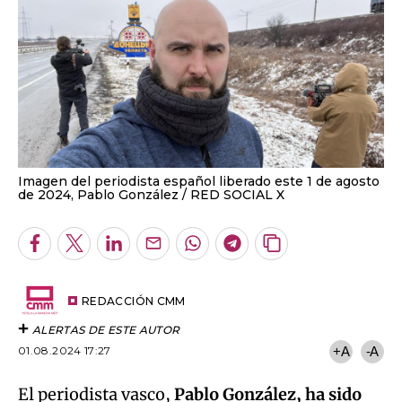
Imagen del periodista español liberado este 1 de agosto
de 2024, Pablo González
RED SOCIAL X
Facebook
Twitter
LinkedIn
Enviar
Whatsapp
Telegram
Copiar
por
URL
Email
del
artículo
REDACCIÓN CMM
ALERTAS DE ESTE AUTOR
01.08.2024 17:27
+A
-A
El periodista vasco,
Pablo González, ha sido