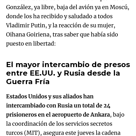
González, ya libre, baja del avión ya en Moscú,
donde los ha recibido y saludado a todos
Vladimir Putin, y la reacción de su mujer,
Oihana Goiriena, tras saber que había sido
Algo salió mal.
puesto en libertad:
An error occurred, please try again later.
El mayor intercambio de presos
entre EE.UU. y Rusia desde la
Try again
Guerra Fría
Estados Unidos y sus aliados han
intercambiado con Rusia un total de 24
prisioneros en el aeropuerto de Ankara
, bajo
la coordinación de los servicios secretos
turcos (MIT), asegura este jueves la cadena