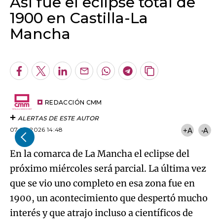
problemas en la visión. Para ello, es
fundamental utilizar gafas homologadas.
Se recomienda verificar su autenticidad,
inspeccionar los filtros antes de usarlos,
supervisar a personas menores de edad o con
discapacidad, no mirar a través de cámaras o
telescopios sin filtro específico, no usar filtros
improvisados, utilizar métodos de proyección
indirecta o retirar las gafas únicamente
durante la totalidad.
Temas
El eclipse en CMM
ÚLTIMAS NOTICIAS