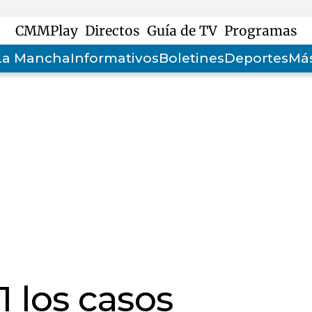
CMMPlay
Directos
Guía de TV
Programas
-La Mancha
Informativos
Boletines
Deportes
Más
1 los casos