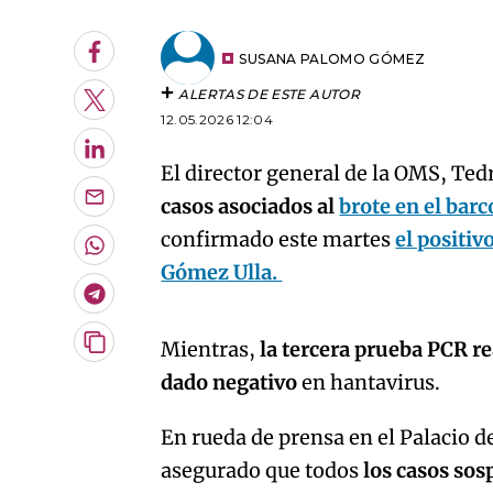
Facebook
SUSANA PALOMO GÓMEZ
ALERTAS DE ESTE AUTOR
Twitter
12.05.2026 12:04
LinkedIn
El director general de la OMS, Te
casos asociados al
brote en el bar
Enviar
por
confirmado este martes
el positiv
Email
Whatsapp
Gómez Ulla.
Telegram
An error oc
Mientras,
la tercera prueba PCR r
Copiar
URL
dado negativo
en hantavirus.
del
artículo
En rueda de prensa en el Palacio 
asegurado que todos
los casos sos