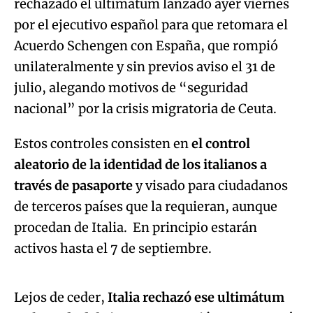
rechazado el ultimátum lanzado ayer viernes
por el ejecutivo español para que retomara el
Acuerdo Schengen con España, que rompió
unilateralmente y sin previos aviso el 31 de
julio, alegando motivos de “seguridad
nacional” por la crisis migratoria de Ceuta.
Estos controles consisten en
el control
aleatorio de la identidad de los italianos a
través de pasaporte
y visado para ciudadanos
de terceros países que la requieran, aunque
procedan de Italia. En principio estarán
Algo salió mal.
activos hasta el 7 de septiembre.
An error occurred, please try again later.
Lejos de ceder,
Italia rechazó ese ultimátum