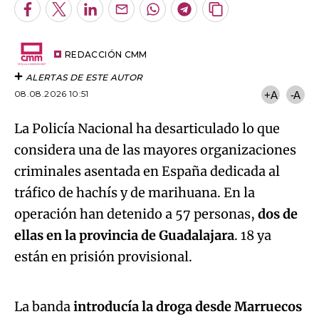
Facebook
Twitter
LinkedIn
Enviar
Whatsapp
Telegram
Copiar
por
URL
Email
del
artículo
REDACCIÓN CMM
ALERTAS DE ESTE AUTOR
08.08.2026 10:51
+A
-A
La Policía Nacional ha desarticulado lo que
considera una de las mayores organizaciones
criminales asentada en España dedicada al
tráfico de hachís y de marihuana. En la
operación han detenido a 57 personas,
dos de
ellas en la provincia de Guadalajara
. 18 ya
Algo salió mal.
están en prisión provisional.
An error occurred, please try again later.
La banda
introducía la droga desde Marruecos