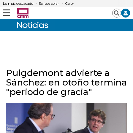
Lo más destacado
Eclipse solar
Calor
Menú
Buscar
Puigdemont advierte a
Sánchez: en otoño termina
"periodo de gracia"