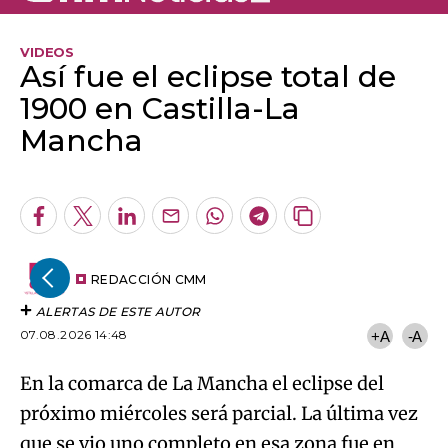
VIDEOS
Así fue el eclipse total de
1900 en Castilla-La
Mancha
Algo salió mal.
An error occurred, please try again later.
Facebook
Twitter
LinkedIn
Enviar
Whatsapp
Telegram
Copiar
por
URL
Try again
Email
del
artículo
REDACCIÓN CMM
ALERTAS DE ESTE AUTOR
07.08.2026 14:48
+A
-A
En la comarca de La Mancha el eclipse del
próximo miércoles será parcial. La última vez
que se vio uno completo en esa zona fue en