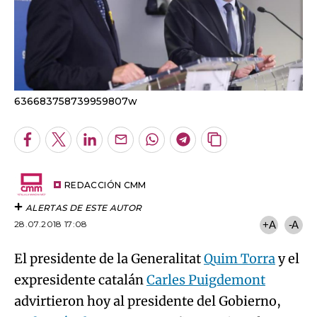
636683758739959807w
Facebook
Twitter
LinkedIn
Enviar
Whatsapp
Telegram
Copiar
por
URL
Email
del
artículo
REDACCIÓN CMM
ALERTAS DE ESTE AUTOR
28.07.2018 17:08
+A
-A
El presidente de la Generalitat
Quim Torra
y el
expresidente catalán
Carles Puigdemont
advirtieron hoy al presidente del Gobierno,