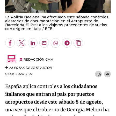
La Policía Nacional ha efectuado este sábado controles
aleatorios de documentación en el Aeropuerto de
Barcelona-El Prat a los viajeros procedentes de vuelos
con origen en Italia
EFE
Facebook
Twitter
LinkedIn
Enviar
Whatsapp
Telegram
Copiar
por
URL
Email
del
artículo
REDACCIÓN CMM
ALERTAS DE ESTE AUTOR
07.08.2026 17:07
+A
-A
España aplica controles
a los ciudadanos
italianos que entran al país por puertos
aeropuertos desde este sábado 8 de agosto
,
una vez que el Gobierno de Georgia Meloni ha