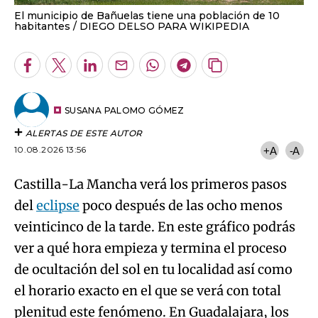
El municipio de Bañuelas tiene una población de 10
habitantes
DIEGO DELSO PARA WIKIPEDIA
Facebook
Twitter
LinkedIn
Enviar
Whatsapp
Telegram
Copiar
por
URL
Email
del
artículo
SUSANA PALOMO GÓMEZ
ALERTAS DE ESTE AUTOR
10.08.2026 13:56
+A
-A
Castilla-La Mancha verá los primeros pasos
del
eclipse
poco después de las ocho menos
veinticinco de la tarde. En este gráfico podrás
ver a qué hora empieza y termina el proceso
de ocultación del sol en tu localidad así como
el horario exacto en el que se verá con total
plenitud este fenómeno. En Guadalajara, los