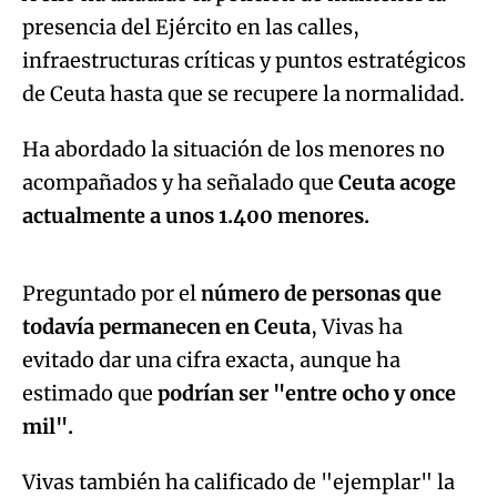
presencia del Ejército en las calles,
infraestructuras críticas y puntos estratégicos
de Ceuta hasta que se recupere la normalidad.
Ha abordado la situación de los menores no
acompañados y ha señalado que
Ceuta acoge
Algo salió mal.
actualmente a unos 1.400 menores.
An error occurred, please try again later.
Preguntado por el
número de personas que
todavía permanecen en Ceuta
, Vivas ha
Try again
evitado dar una cifra exacta, aunque ha
estimado que
podrían ser "entre ocho y once
mil".
Vivas también ha calificado de "ejemplar" la