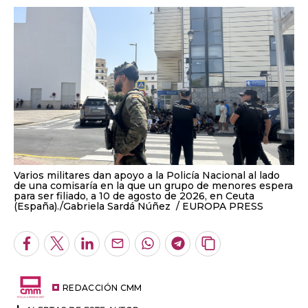
Varios militares dan apoyo a la Policía Nacional al lado
de una comisaría en la que un grupo de menores espera
para ser filiado, a 10 de agosto de 2026, en Ceuta
(España)./Gabriela Sardá Núñez
EUROPA PRESS
Facebook
Twitter
LinkedIn
Enviar
Whatsapp
Telegram
Copiar
por
URL
Email
del
artículo
REDACCIÓN CMM