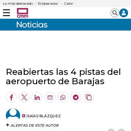
Lo más destacado
Eclipse solar
Calor
Menú
Buscar
Reabiertas las 4 pistas del
aeropuerto de Barajas
Facebook
Twitter
LinkedIn
Enviar
Whatsapp
Telegram
Copiar
por
URL
Email
del
artículo
ISAÍAS BLÁZQUEZ
ALERTAS DE ESTE AUTOR