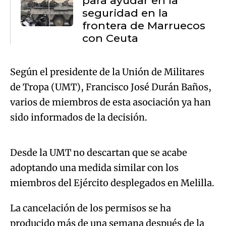
para ayudar en la
seguridad en la
frontera de Marruecos
con Ceuta
Según el presidente de la Unión de Militares
de Tropa (UMT), Francisco José Durán Baños,
varios de miembros de esta asociación ya han
Algo salió mal.
sido informados de la decisión.
An error occurred, please try again later.
Desde la UMT no descartan que se acabe
adoptando una medida similar con los
Try again
miembros del Ejército desplegados en Melilla.
La cancelación de los permisos se ha
producido más de una semana después de la