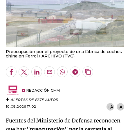
Preocupación por el proyecto de una fábrica de coches
china en Ferrol
ARCHIVO (TVG)
Facebook
Twitter
LinkedIn
Enviar
Whatsapp
Telegram
Copiar
por
URL
Email
del
artículo
REDACCIÓN CMM
ALERTAS DE ESTE AUTOR
10.08.2026 17:02
+A
-A
Fuentes del Ministerio de Defensa reconocen
que hay
"preocupación" por la cercanía al