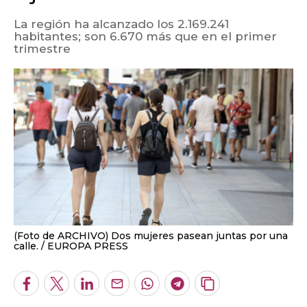
La región ha alcanzado los 2.169.241
habitantes; son 6.670 más que en el primer
trimestre
(Foto de ARCHIVO) Dos mujeres pasean juntas por una
calle.
EUROPA PRESS
Facebook
Twitter
LinkedIn
Enviar
Whatsapp
Telegram
Copiar
por
URL