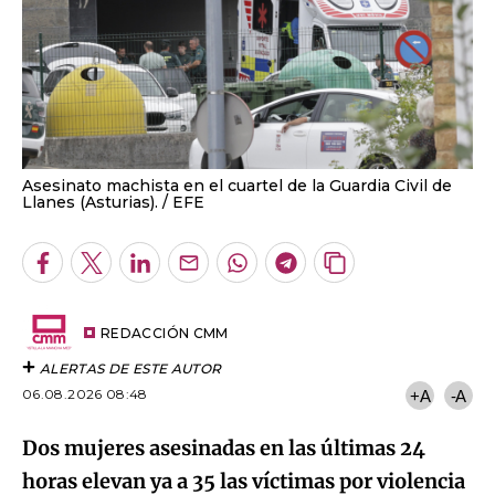
Asesinato machista en el cuartel de la Guardia Civil de
Llanes (Asturias).
EFE
Facebook
Twitter
LinkedIn
Enviar
Whatsapp
Telegram
Copiar
por
URL
Email
del
artículo
REDACCIÓN CMM
ALERTAS DE ESTE AUTOR
06.08.2026 08:48
+A
-A
Dos mujeres asesinadas en las últimas 24
horas elevan ya a 35 las víctimas por violencia