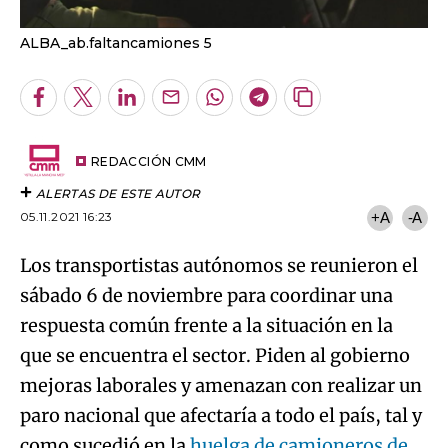
ALBA_ab.faltancamiones 5
Facebook
Twitter
LinkedIn
Enviar
Whatsapp
Telegram
Copiar
por
URL
Email
del
artículo
REDACCIÓN CMM
ALERTAS DE ESTE AUTOR
05.11.2021 16:23
+A
-A
Los transportistas autónomos se reunieron el
sábado 6 de noviembre para coordinar una
respuesta común frente a la situación en la
que se encuentra el sector. Piden al gobierno
mejoras laborales y amenazan con realizar un
paro nacional que afectaría a todo el país, tal y
como sucedió en la
huelga de camioneros de