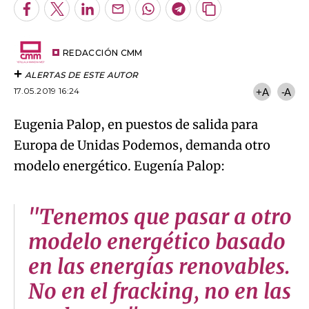
Facebook
Twitter
LinkedIn
Enviar
Whatsapp
Telegram
Copiar
por
URL
Email
del
artículo
REDACCIÓN CMM
ALERTAS DE ESTE AUTOR
17.05.2019 16:24
+A
-A
Eugenia Palop, en puestos de salida para
Europa de Unidas Podemos, demanda otro
modelo energético. Eugenía Palop:
"Tenemos que pasar a otro
modelo energético basado
en las energías renovables.
No en el fracking, no en las