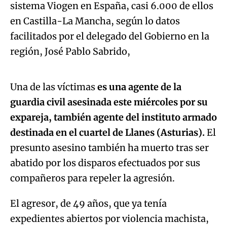
sistema Viogen en España, casi 6.000 de ellos
en Castilla-La Mancha, según lo datos
facilitados por el delegado del Gobierno en la
Algo salió mal.
región, José Pablo Sabrido,
An error occurred, please try again later.
Una de las víctimas
es una agente de la
guardia civil asesinada este miércoles por su
Try again
expareja, también agente del instituto armado
destinada en el cuartel de Llanes (Asturias).
El
presunto asesino también ha muerto tras ser
abatido por los disparos efectuados por sus
compañeros para repeler la agresión.
El agresor, de 49 años, que ya tenía
expedientes abiertos por violencia machista,