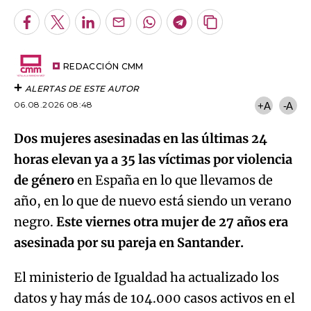
Facebook
Twitter
LinkedIn
Enviar
Whatsapp
Telegram
Copiar
por
URL
Email
del
artículo
REDACCIÓN CMM
ALERTAS DE ESTE AUTOR
06.08.2026 08:48
+A
-A
Dos mujeres asesinadas en las últimas 24
horas elevan ya a 35 las víctimas por violencia
de género
en España en lo que llevamos de
año, en lo que de nuevo está siendo un verano
negro.
Este viernes otra mujer de 27 años era
asesinada por su pareja en Santander.
El ministerio de Igualdad ha actualizado los
datos y hay más de 104.000 casos activos en el