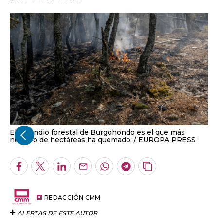
El incendio forestal de Burgohondo es el que más
número de hectáreas ha quemado.
EUROPA PRESS
Facebook
Twitter
LinkedIn
Enviar
Whatsapp
Telegram
Copiar
por
URL
Email
del
artículo
REDACCIÓN CMM
ALERTAS DE ESTE AUTOR