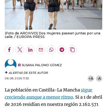
(Foto de ARCHIVO) Dos mujeres pasean juntas por una
calle.
EUROPA PRESS
Facebook
Twitter
LinkedIn
Enviar
Whatsapp
Telegram
Copiar
por
URL
Email
del
artículo
SUSANA PALOMO GÓMEZ
ALERTAS DE ESTE AUTOR
06.08.2026 11:53
+A
-A
La población en Castilla-La Mancha
sigue
creciendo aunque a menor ritmo
. Si a 1 de abril
de 2026 residían en nuestra región 2.162.571