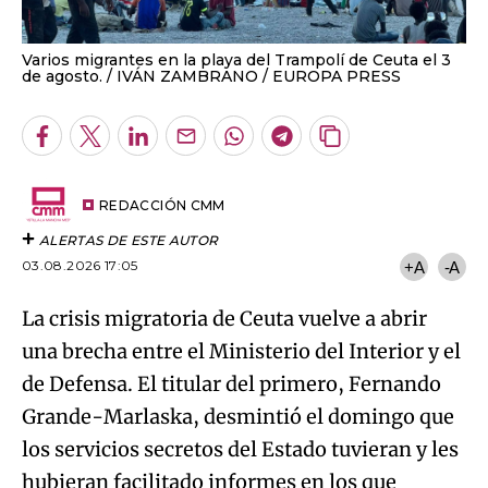
Varios migrantes en la playa del Trampolí de Ceuta el 3
de agosto.
IVÁN ZAMBRANO / EUROPA PRESS
Facebook
Twitter
LinkedIn
Enviar
Whatsapp
Telegram
Copiar
por
URL
Email
del
artículo
REDACCIÓN CMM
ALERTAS DE ESTE AUTOR
03.08.2026 17:05
+A
-A
La crisis migratoria de Ceuta vuelve a abrir
una brecha entre el Ministerio del Interior y el
de Defensa. El titular del primero, Fernando
Grande-Marlaska, desmintió el domingo que
los servicios secretos del Estado tuvieran y les
hubieran facilitado informes en los que