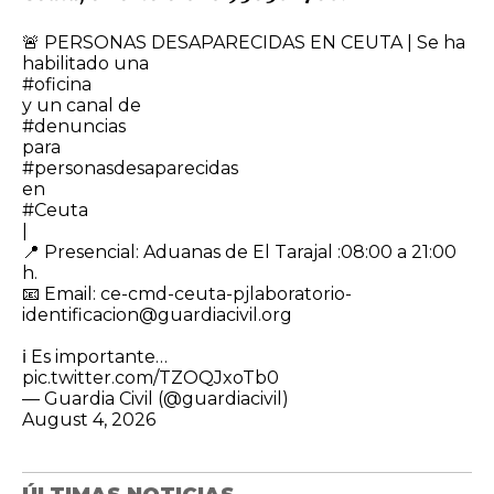
🚨 PERSONAS DESAPARECIDAS EN CEUTA | Se ha
habilitado una
#oficina
y un canal de
#denuncias
para
#personasdesaparecidas
en
#Ceuta
|
​📍 Presencial: Aduanas de El Tarajal :08:00 a 21:00
h.
📧 Email: ce-cmd-ceuta-pjlaboratorio-
identificacion@guardiacivil.org
ℹ️ Es importante…
pic.twitter.com/TZOQJxoTb0
— Guardia Civil (@guardiacivil)
August 4, 2026