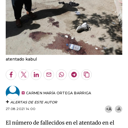
atentado kabul
Facebook
Twitter
LinkedIn
Enviar
Whatsapp
Telegram
Copiar
por
URL
Email
del
artículo
CARMEN MARÍA ORTEGA BARRIGA
ALERTAS DE ESTE AUTOR
27.08.2021 14:00
+A
-A
El número de fallecidos en el atentado en el