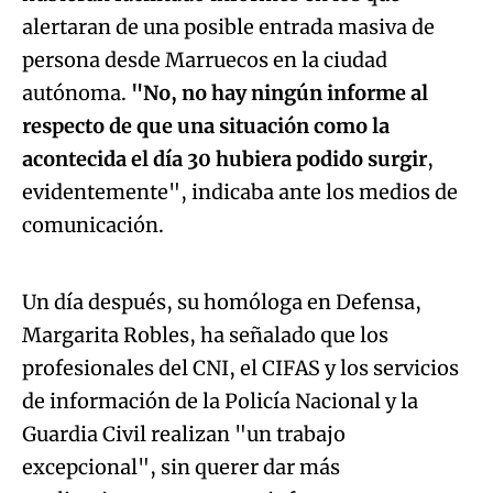
alertaran de una posible entrada masiva de
persona desde Marruecos en la ciudad
autónoma.
"No, no hay ningún informe al
respecto de que una situación como la
acontecida el día 30 hubiera podido surgir
,
evidentemente", indicaba ante los medios de
Algo salió mal.
comunicación.
An error occurred, please try again later.
Un día después, su homóloga en Defensa,
Margarita Robles, ha señalado que los
Try again
profesionales del CNI, el CIFAS y los servicios
de información de la Policía Nacional y la
Guardia Civil realizan "un trabajo
excepcional", sin querer dar más