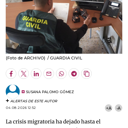
(Foto de ARCHIVO)
GUARDIA CIVIL
Facebook
Twitter
LinkedIn
Enviar
Whatsapp
Telegram
Copiar
por
URL
Email
del
artículo
SUSANA PALOMO GÓMEZ
ALERTAS DE ESTE AUTOR
04.08.2026 12:52
+A
-A
La crisis migratoria ha dejado hasta el