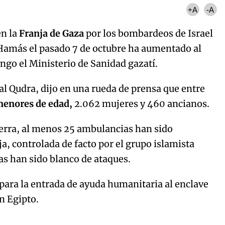
+A
-A
en la
Franja de Gaza
por los bombardeos de Israel
Hamás el pasado 7 de octubre ha aumentado al
go el Ministerio de Sanidad gazatí.
 al Qudra, dijo en una rueda de prensa que entre
menores de edad,
2.062 mujeres y 460 ancianos.
uerra, al menos 25 ambulancias han sido
nja, controlada de facto por el grupo islamista
as han sido blanco de ataques.
para la entrada de ayuda humanitaria al enclave
n Egipto.
Algo salió mal.
curred, please try again later.