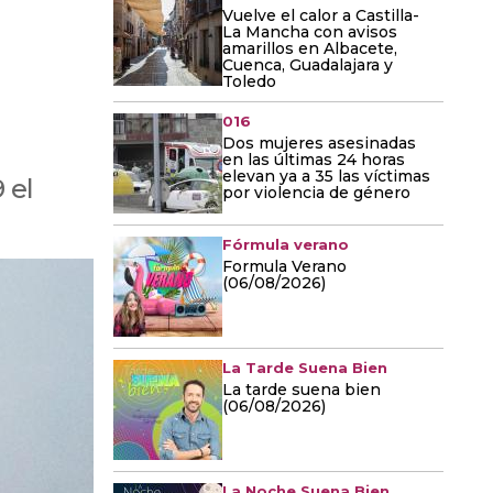
Vuelve el calor a Castilla-
La Mancha con avisos
amarillos en Albacete,
Cuenca, Guadalajara y
Toledo
016
Dos mujeres asesinadas
en las últimas 24 horas
elevan ya a 35 las víctimas
 el
por violencia de género
Fórmula verano
Formula Verano
(06/08/2026)
La Tarde Suena Bien
La tarde suena bien
(06/08/2026)
La Noche Suena Bien