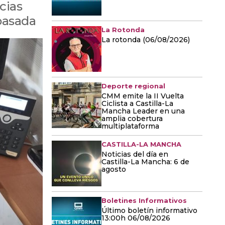
cias
pasada
La Rotonda
La rotonda (06/08/2026)
Deporte regional
CMM emite la II Vuelta
Ciclista a Castilla-La
Mancha Leader en una
amplia cobertura
multiplataforma
CASTILLA-LA MANCHA
Noticias del día en
Castilla-La Mancha: 6 de
agosto
Boletines Informativos
Último boletín informativo
13:00h 06/08/2026