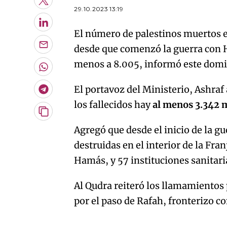
Twitter
29.10.2023 13:19
LinkedIn
El número de palestinos muertos 
desde que comenzó la guerra con 
Enviar
por
menos a 8.005, informó este domin
Email
Whatsapp
El portavoz del Ministerio, Ashraf
Telegram
los fallecidos hay
al menos 3.342 
Copiar
URL
Agregó que desde el inicio de la g
del
artículo
destruidas en el interior de la Fra
Hamás, y 57 instituciones sanitari
Al Qudra reiteró los llamamientos 
por el paso de Rafah, fronterizo co
An error oc