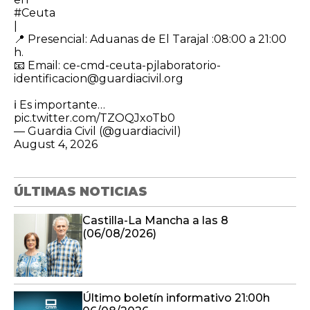
#Ceuta
|
​📍 Presencial: Aduanas de El Tarajal :08:00 a 21:00
h.
📧 Email: ce-cmd-ceuta-pjlaboratorio-
identificacion@guardiacivil.org
ℹ️ Es importante…
pic.twitter.com/TZOQJxoTb0
— Guardia Civil (@guardiacivil)
August 4, 2026
ÚLTIMAS NOTICIAS
Castilla-La Mancha a las 8
(06/08/2026)
Último boletín informativo 21:00h