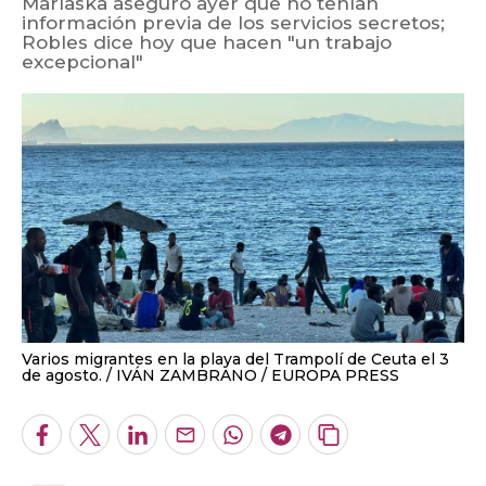
Marlaska aseguró ayer que no tenían
información previa de los servicios secretos;
Robles dice hoy que hacen "un trabajo
excepcional"
Varios migrantes en la playa del Trampolí de Ceuta el 3
de agosto.
IVÁN ZAMBRANO / EUROPA PRESS
Facebook
Twitter
LinkedIn
Enviar
Whatsapp
Telegram
Copiar
por
URL
Email
del