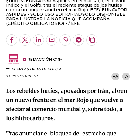
Europea EUNAVFOR Aspides en el mar Rojo, el océano
Índico y el Golfo, tras el reciente ataque de los hutíes
contra un buque saudí en el mar Rojo. EFE/ EUNAVFOR
ASPIDES - SOLO USO EDITORIAL/SOLO DISPONIBLE
PARA ILUSTRAR LA NOTICIA QUE ACOMPAÑA
(CRÉDITO OBLIGATORIO) -
EFE
Facebook
Twitter
LinkedIn
Enviar
Whatsapp
Telegram
Copiar
por
URL
Email
del
artículo
REDACCIÓN CMM
ALERTAS DE ESTE AUTOR
23.07.2026 20:52
+A
-A
Los rebeldes hutíes, apoyados por Irán, abren
un nuevo frente en el mar Rojo que vuelve a
afectar al comercio mundial y, sobre todo, a
los hidrocarburos.
Tras anunciar el bloqueo del estrecho que