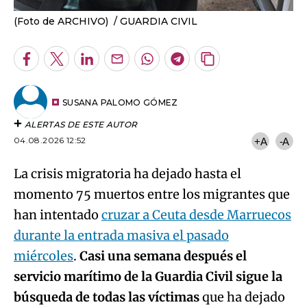
(Foto de ARCHIVO)
GUARDIA CIVIL
Facebook
Twitter
LinkedIn
Enviar
Whatsapp
Telegram
Copiar
por
URL
Email
del
artículo
SUSANA PALOMO GÓMEZ
ALERTAS DE ESTE AUTOR
04.08.2026 12:52
+A
-A
La crisis migratoria ha dejado hasta el
momento 75 muertos entre los migrantes que
han intentado
cruzar a Ceuta desde Marruecos
durante la entrada masiva el pasado
miércoles
.
Casi una semana después el
servicio marítimo de la Guardia Civil sigue la
búsqueda de todas las víctimas
que ha dejado