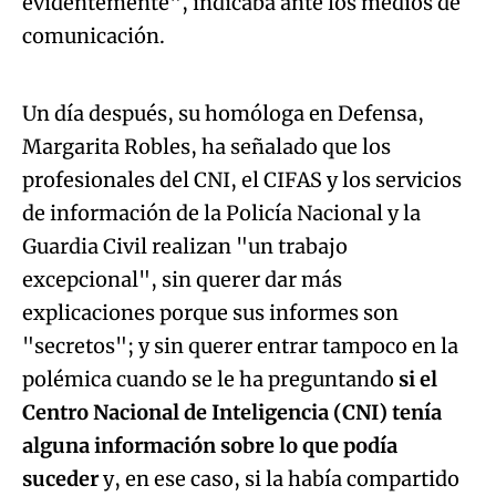
evidentemente", indicaba ante los medios de
Algo salió mal.
comunicación.
An error occurred, please try again later.
Un día después, su homóloga en Defensa,
Margarita Robles, ha señalado que los
Try again
profesionales del CNI, el CIFAS y los servicios
de información de la Policía Nacional y la
Guardia Civil realizan "un trabajo
excepcional", sin querer dar más
explicaciones porque sus informes son
"secretos"; y sin querer entrar tampoco en la
polémica cuando se le ha preguntando
si el
Centro Nacional de Inteligencia (CNI) tenía
alguna información sobre lo que podía
suceder
y, en ese caso, si la había compartido