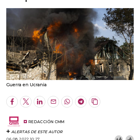
Guerra en Ucrania
Facebook
Twitter
LinkedIn
Enviar
Whatsapp
Telegram
Copiar
por
URL
Email
del
artículo
REDACCIÓN CMM
ALERTAS DE ESTE AUTOR
06.08.2022 10:27
+A
-A