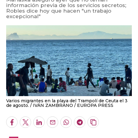
información previa de los servicios secretos;
Robles dice hoy que hacen "un trabajo
excepcional"
Varios migrantes en la playa del Trampolí de Ceuta el 3
de agosto.
IVÁN ZAMBRANO / EUROPA PRESS
Facebook
Twitter
LinkedIn
Enviar
Whatsapp
Telegram
Copiar
por
URL
Email
del