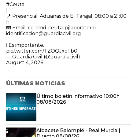
#Ceuta
|
​📍 Presencial: Aduanas de El Tarajal :08:00 a 21:00
h.
📧 Email: ce-cmd-ceuta-pjlaboratorio-
identificacion@guardiacivil.org
ℹ️ Es importante…
pic.twitter.com/TZOQJxoTb0
— Guardia Civil (@guardiacivil)
August 4, 2026
ÚLTIMAS NOTICIAS
Último boletín informativo 10:00h
08/08/2026
Albacete Balompié - Real Murcia |
Directo 08/08/26