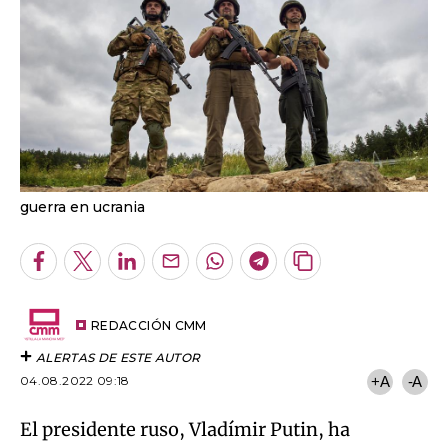
guerra en ucrania
Facebook
Twitter
LinkedIn
Enviar
Whatsapp
Telegram
Copiar
por
URL
Email
del
artículo
REDACCIÓN CMM
ALERTAS DE ESTE AUTOR
04.08.2022 09:18
+A
-A
El presidente ruso, Vladímir Putin, ha