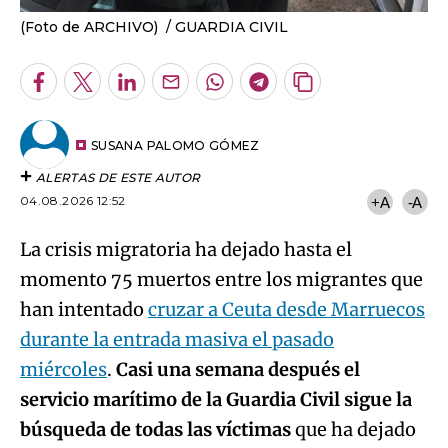
(Foto de ARCHIVO)
GUARDIA CIVIL
Facebook
Twitter
LinkedIn
Enviar
Whatsapp
Telegram
Copiar
por
URL
Email
del
artículo
SUSANA PALOMO GÓMEZ
ALERTAS DE ESTE AUTOR
04.08.2026 12:52
+A
-A
La crisis migratoria ha dejado hasta el
momento 75 muertos entre los migrantes que
han intentado
cruzar a Ceuta desde Marruecos
durante la entrada masiva el pasado
miércoles
.
Casi una semana después el
servicio marítimo de la Guardia Civil sigue la
búsqueda de todas las víctimas
que ha dejado