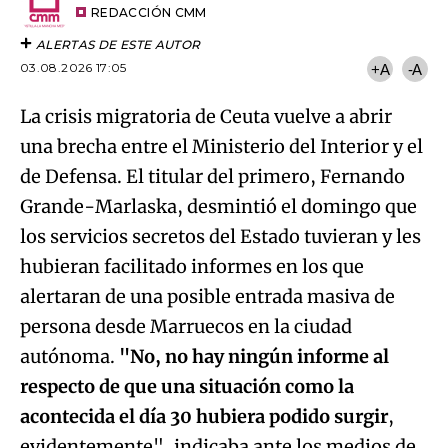
artículo
REDACCIÓN CMM
ALERTAS DE ESTE AUTOR
03.08.2026 17:05
+A
-A
La crisis migratoria de Ceuta vuelve a abrir
una brecha entre el Ministerio del Interior y el
de Defensa. El titular del primero, Fernando
Grande-Marlaska, desmintió el domingo que
los servicios secretos del Estado tuvieran y les
hubieran facilitado informes en los que
alertaran de una posible entrada masiva de
persona desde Marruecos en la ciudad
autónoma.
"No, no hay ningún informe al
respecto de que una situación como la
acontecida el día 30 hubiera podido surgir
,
evidentemente", indicaba ante los medios de