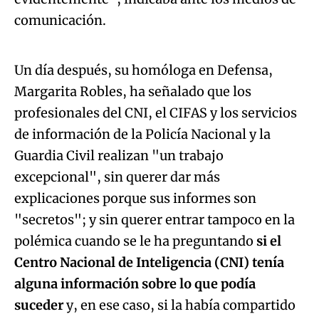
Algo salió mal.
comunicación.
An error occurred, please try again later.
Un día después, su homóloga en Defensa,
Margarita Robles, ha señalado que los
Try again
profesionales del CNI, el CIFAS y los servicios
de información de la Policía Nacional y la
Guardia Civil realizan "un trabajo
excepcional", sin querer dar más
explicaciones porque sus informes son
"secretos"; y sin querer entrar tampoco en la
polémica cuando se le ha preguntando
si el
Centro Nacional de Inteligencia (CNI) tenía
alguna información sobre lo que podía
suceder
y, en ese caso, si la había compartido