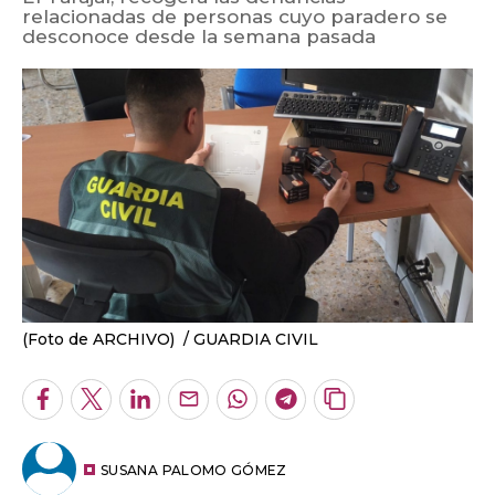
relacionadas de personas cuyo paradero se
desconoce desde la semana pasada
(Foto de ARCHIVO)
GUARDIA CIVIL
Facebook
Twitter
LinkedIn
Enviar
Whatsapp
Telegram
Copiar
por
URL
Email
del
artículo
SUSANA PALOMO GÓMEZ