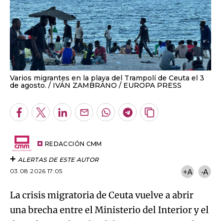
Varios migrantes en la playa del Trampolí de Ceuta el 3
de agosto.
IVÁN ZAMBRANO / EUROPA PRESS
Facebook
Twitter
LinkedIn
Enviar
Whatsapp
Telegram
Copiar
por
URL
Email
del
artículo
REDACCIÓN CMM
ALERTAS DE ESTE AUTOR
03.08.2026 17:05
+A
-A
La crisis migratoria de Ceuta vuelve a abrir
una brecha entre el Ministerio del Interior y el