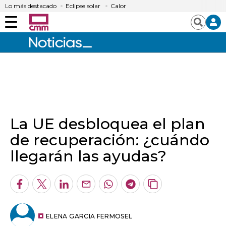
Lo más destacado
Eclipse solar
Calor
Menú
Buscar
La UE desbloquea el plan
de recuperación: ¿cuándo
llegarán las ayudas?
Facebook
Twitter
LinkedIn
Enviar
Whatsapp
Telegram
Copiar
por
URL
Email
del
artículo
ELENA GARCIA FERMOSEL