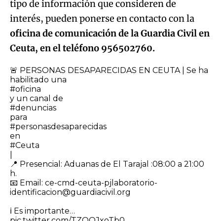
tipo de información que consideren de
interés, pueden ponerse en contacto con la
oficina de comunicación de la Guardia Civil en
Ceuta, en el teléfono 956502760.
🚨 PERSONAS DESAPARECIDAS EN CEUTA | Se ha
habilitado una
#oficina
y un canal de
#denuncias
para
#personasdesaparecidas
en
#Ceuta
|
​📍 Presencial: Aduanas de El Tarajal :08:00 a 21:00
h.
📧 Email: ce-cmd-ceuta-pjlaboratorio-
identificacion@guardiacivil.org
ℹ️ Es importante…
pic.twitter.com/TZOQJxoTb0