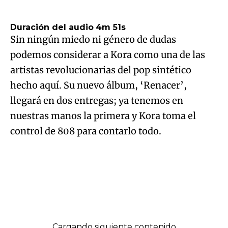
10/02/2021 08:00
Duración del audio
4m 51s
Sin ningún miedo ni género de dudas
podemos considerar a Kora como una de las
artistas revolucionarias del pop sintético
hecho aquí. Su nuevo álbum, ‘Renacer’,
llegará en dos entregas; ya tenemos en
nuestras manos la primera y Kora toma el
control de 808 para contarlo todo.
Recibir alertas de este programa
Contenido favorito
Facebook
Twitter
LinkedIn
Enviar
Whatsapp
Telegram
Copiar
por
URL
Email
del
Cargando siguiente contenido