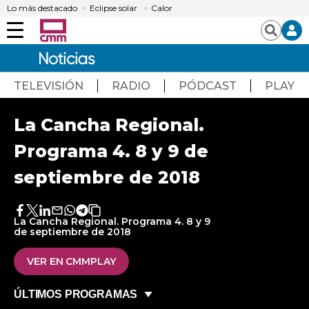
Lo más destacado
Eclipse solar
Calor
Menú
Buscar
TELEVISIÓN
RADIO
PÓDCAST
PLAY
La Cancha Regional.
Programa 4. 8 y 9 de
septiembre de 2018
Facebook
Twitter
LinkedIn
Enviar
Whatsapp
Telegram
Copiar
La Cancha Regional. Programa 4. 8 y 9
por
URL
de septiembre de 2018
Email
del
artículo
VER EN CMMPLAY
ÚLTIMOS PROGRAMAS