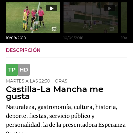
10/09/2018
10/09/2018
10/09
DESCRIPCIÓN
MARTES A LAS 22:30 HORAS
Castilla-La Mancha me
gusta
Naturaleza, gastronomía, cultura, historia,
deporte, fiestas, servicio público y
personalidad, la de la presentadora Esperanza