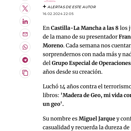
ALERTAS DE ESTE AUTOR
Twitter
16.02.2024 22:05
LinkedIn
En
Castilla-La Mancha a las 8
los 
de la mano de su presentador
Fran
Enviar
por
Moreno
. Cada semana nos cuentan 
Email
Whatsapp
sorprendernos con nada más y na
Telegram
del
Grupo Especial de Operacione
años desde su creación.
Copiar
URL
Luchó 14 años contra el terrorismo,
del
artículo
libros:
'Madera de Geo, mi vida co
un geo'.
Su nombre es
Miguel Jarque
y conf
casualidad y recuerda la dureza de 