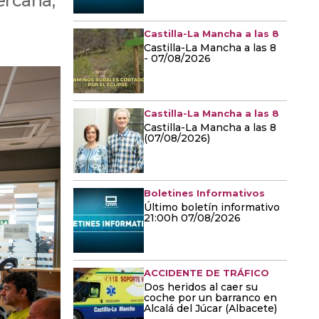
ercana,
Castilla-La Mancha a las 8
Castilla-La Mancha a las 8
- 07/08/2026
Castilla-La Mancha a las 8
Castilla-La Mancha a las 8
(07/08/2026)
Boletines Informativos
Último boletín informativo
21:00h 07/08/2026
ACCIDENTE DE TRÁFICO
Dos heridos al caer su
coche por un barranco en
Alcalá del Júcar (Albacete)