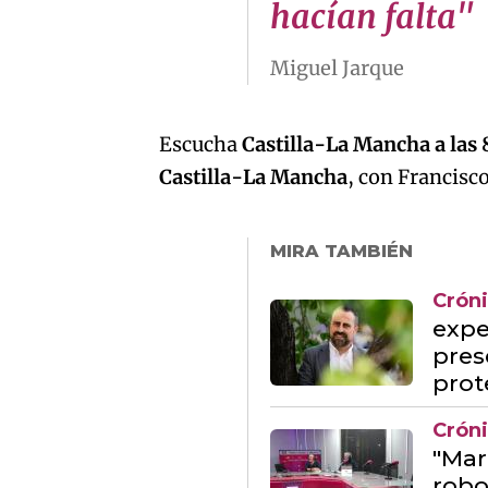
hacían falta"
Miguel Jarque
Escucha
Castilla-La Mancha a las 
Castilla-La Mancha
, con Francisc
MIRA TAMBIÉN
Crón
expe
pres
prot
Crón
"Mar
robo