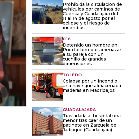
Prohibida la circulación de
vehículos por caminos de
Cuenca y Guadalajara del
11 al 14 de agosto por el
eclipse y el riesgo de
incendios
016
Detenido un hombre en
Puertollano por amenazar
a su pareja con un
cuchillo de grandes
dimensiones
TOLEDO
Colapsa por un incendio
una nave que almacenaba
maderas en Madridejos
GUADALAJARA
Trasladada al hospital una
menor tras caer de un
patinete en Zarzuela de
Jadraque (Guadalajara)