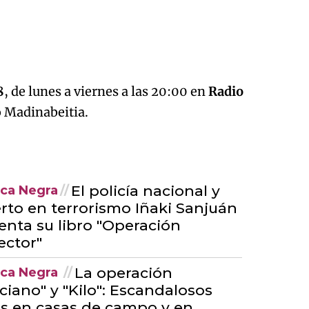
8
, de lunes a viernes a las 20:00 en
Radio
o Madinabeitia.
El policía nacional y
ica Negra
rto en terrorismo Iñaki Sanjuán
enta su libro "Operación
ector"
La operación
ica Negra
ciano" y "Kilo": Escandalosos
s en casas de campo y en