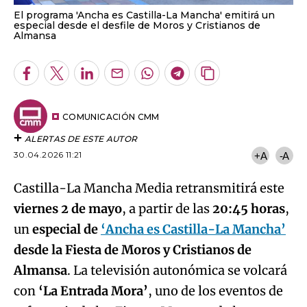
El programa 'Ancha es Castilla-La Mancha' emitirá un
especial desde el desfile de Moros y Cristianos de
Almansa
Facebook
Twitter
LinkedIn
Enviar
Whatsapp
Telegram
Copiar
por
URL
Email
del
artículo
COMUNICACIÓN CMM
ALERTAS DE ESTE AUTOR
30.04.2026 11:21
+A
-A
Castilla-La Mancha Media retransmitirá este
viernes 2 de mayo
, a partir de las
20:45 horas
,
un
especial de
‘Ancha es Castilla-La Mancha’
desde la Fiesta de Moros y Cristianos de
Almansa
. La televisión autonómica se volcará
con
‘La Entrada Mora’
, uno de los eventos de