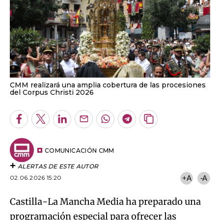
CMM realizará una amplia cobertura de las procesiones
del Corpus Christi 2026
Facebook
Twitter
LinkedIn
Enviar
Whatsapp
Telegram
Copiar
por
URL
Email
del
artículo
COMUNICACIÓN CMM
ALERTAS DE ESTE AUTOR
02.06.2026 15:20
+A
-A
Castilla-La Mancha Media ha preparado una
programación especial para ofrecer las