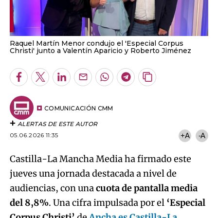
Raquel Martín Menor condujo el 'Especial Corpus
Christi' junto a Valentín Aparicio y Roberto Jiménez
Facebook
Twitter
LinkedIn
Enviar
Whatsapp
Telegram
Copiar
por
URL
Email
del
artículo
COMUNICACIÓN CMM
ALERTAS DE ESTE AUTOR
05.06.2026 11:35
+A
-A
Castilla-La Mancha Media ha firmado este
jueves una jornada destacada a nivel de
audiencias, con una
cuota de pantalla media
del 8,8%
. Una cifra impulsada por el
‘Especial
Corpus Christi’
de
Ancha es Castilla-La