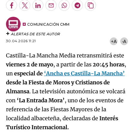
Facebook
Twitter
LinkedIn
Enviar
Whatsapp
Telegram
Copiar
por
URL
Email
del
artículo
COMUNICACIÓN CMM
ALERTAS DE ESTE AUTOR
30.04.2026 11:21
+A
-A
Castilla-La Mancha Media retransmitirá este
viernes 2 de mayo
, a partir de las
20:45 horas
,
un
especial de
‘Ancha es Castilla-La Mancha’
desde la Fiesta de Moros y Cristianos de
Almansa
. La televisión autonómica se volcará
con
‘La Entrada Mora’
, uno de los eventos de
referencia de las Fiestas Mayores de la
localidad albaceteña, declaradas de
Interés
Turístico Internacional.