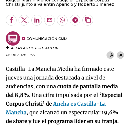
Christi' junto a Valentín Aparicio y Roberto Jiménez
Facebook
Twitter
LinkedIn
Enviar
Whatsapp
Telegram
Copiar
por
URL
Email
del
artículo
COMUNICACIÓN CMM
ALERTAS DE ESTE AUTOR
05.06.2026 11:35
+A
-A
Castilla-La Mancha Media ha firmado este
jueves una jornada destacada a nivel de
audiencias, con una
cuota de pantalla media
del 8,8%
. Una cifra impulsada por el
‘Especial
Corpus Christi’
de
Ancha es Castilla-La
Mancha
, que alcanzó un espectacular
19,6%
de share y
fue el
programa líder en su franja.