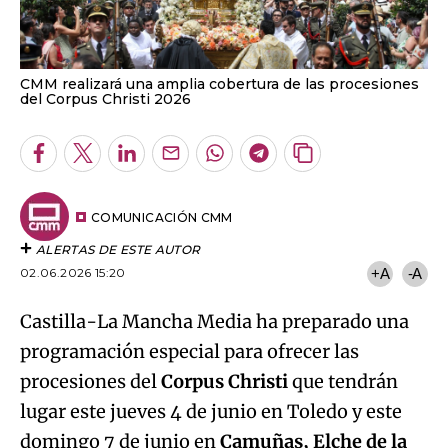
CMM realizará una amplia cobertura de las procesiones
del Corpus Christi 2026
Facebook
Twitter
LinkedIn
Enviar
Whatsapp
Telegram
Copiar
por
URL
Email
del
artículo
COMUNICACIÓN CMM
ALERTAS DE ESTE AUTOR
02.06.2026 15:20
+A
-A
Castilla-La Mancha Media ha preparado una
programación especial para ofrecer las
procesiones del
Corpus Christi
que tendrán
lugar este jueves 4 de junio en Toledo y este
domingo 7 de junio en
Camuñas, Elche de la