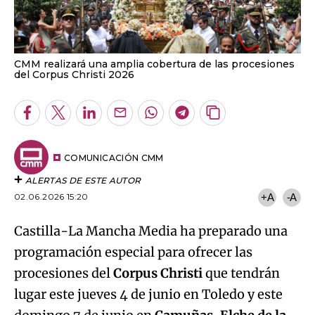
CMM realizará una amplia cobertura de las procesiones
del Corpus Christi 2026
Facebook
Twitter
LinkedIn
Enviar
Whatsapp
Telegram
Copiar
por
URL
Email
del
artículo
COMUNICACIÓN CMM
ALERTAS DE ESTE AUTOR
02.06.2026 15:20
+A
-A
Castilla-La Mancha Media ha preparado una
programación especial para ofrecer las
procesiones del
Corpus Christi
que tendrán
lugar este jueves 4 de junio en Toledo y este