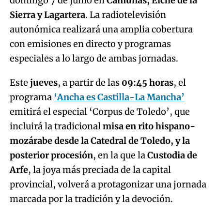
domingo 7 de junio en
Camuñas, Elche de la
Sierra y Lagartera
. La radiotelevisión
autonómica realizará una amplia cobertura
con emisiones en directo y programas
especiales a lo largo de ambas jornadas.
Este
jueves
, a partir de las
09:45 horas
, el
programa
‘Ancha es Castilla-La Mancha’
emitirá el especial ‘Corpus de Toledo’, que
incluirá la tradicional
misa en rito hispano-
mozárabe desde la Catedral de Toledo, y la
posterior procesión
, en la que la
Custodia de
Arfe
, la joya más preciada de la capital
provincial, volverá a protagonizar una jornada
marcada por la tradición y la devoción.