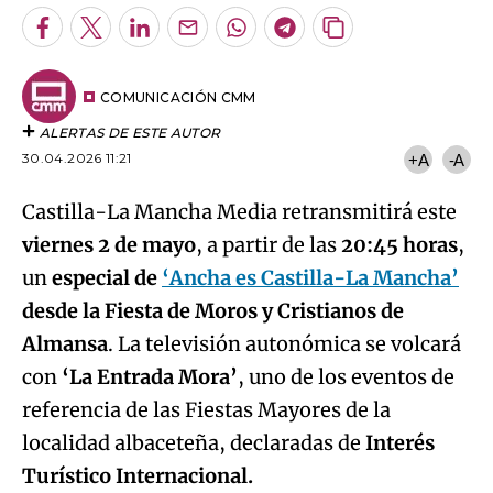
Facebook
Twitter
LinkedIn
Enviar
Whatsapp
Telegram
Copiar
por
URL
Email
del
artículo
COMUNICACIÓN CMM
ALERTAS DE ESTE AUTOR
30.04.2026 11:21
+A
-A
Castilla-La Mancha Media retransmitirá este
viernes 2 de mayo
, a partir de las
20:45 horas
,
un
especial de
‘Ancha es Castilla-La Mancha’
desde la Fiesta de Moros y Cristianos de
Almansa
. La televisión autonómica se volcará
con
‘La Entrada Mora’
, uno de los eventos de
referencia de las Fiestas Mayores de la
localidad albaceteña, declaradas de
Interés
Turístico Internacional.