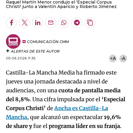
Raquel Martín Menor condujo el 'Especial Corpus
Christi' junto a Valentín Aparicio y Roberto Jiménez
Facebook
Twitter
LinkedIn
Enviar
Whatsapp
Telegram
Copiar
por
URL
Email
del
artículo
COMUNICACIÓN CMM
ALERTAS DE ESTE AUTOR
05.06.2026 11:35
+A
-A
Castilla-La Mancha Media ha firmado este
jueves una jornada destacada a nivel de
audiencias, con una
cuota de pantalla media
del 8,8%
. Una cifra impulsada por el
‘Especial
Corpus Christi’
de
Ancha es Castilla-La
Mancha
, que alcanzó un espectacular
19,6%
de share y
fue el
programa líder en su franja.