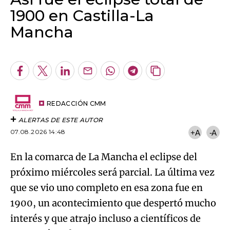
1900 en Castilla-La
Mancha
Algo salió mal.
An error occurred, please try again later.
Facebook
Twitter
LinkedIn
Enviar
Whatsapp
Telegram
Copiar
por
URL
Try again
Email
del
artículo
REDACCIÓN CMM
ALERTAS DE ESTE AUTOR
07.08.2026 14:48
+A
-A
En la comarca de La Mancha el eclipse del
próximo miércoles será parcial. La última vez
que se vio uno completo en esa zona fue en
1900, un acontecimiento que despertó mucho
interés y que atrajo incluso a científicos de