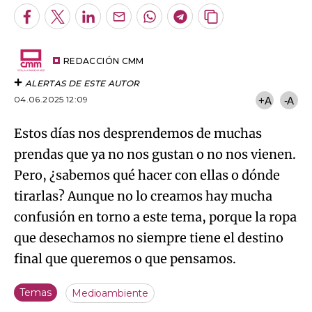
Facebook
Twitter
LinkedIn
Enviar
Whatsapp
Telegram
Copiar
por
URL
Try again
Email
del
artículo
REDACCIÓN CMM
ALERTAS DE ESTE AUTOR
04.06.2025 12:09
+A
-A
Estos días nos desprendemos de muchas
prendas que ya no nos gustan o no nos vienen.
Pero, ¿sabemos qué hacer con ellas o dónde
tirarlas? Aunque no lo creamos hay mucha
confusión en torno a este tema, porque la ropa
que desechamos no siempre tiene el destino
final que queremos o que pensamos.
Temas
Medioambiente