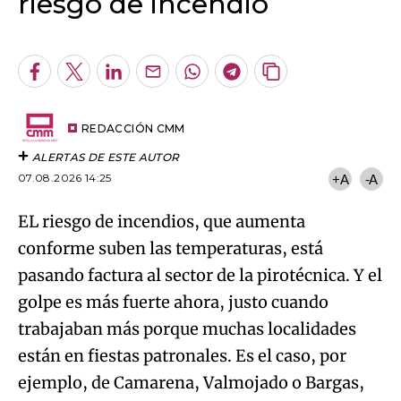
riesgo de incendio
An error occurred, please try again later.
Facebook
Twitter
LinkedIn
Enviar
Whatsapp
Telegram
Copiar
por
URL
Try again
Email
del
artículo
REDACCIÓN CMM
ALERTAS DE ESTE AUTOR
07.08.2026 14:25
+A
-A
EL riesgo de incendios, que aumenta
conforme suben las temperaturas, está
pasando factura al sector de la pirotécnica. Y el
golpe es más fuerte ahora, justo cuando
trabajaban más porque muchas localidades
están en fiestas patronales. Es el caso, por
ejemplo, de Camarena, Valmojado o Bargas,