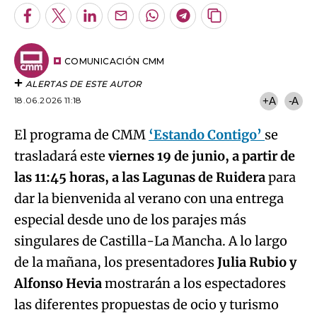
Facebook
Twitter
LinkedIn
Enviar
Whatsapp
Telegram
Copiar
por
URL
Email
del
artículo
COMUNICACIÓN CMM
ALERTAS DE ESTE AUTOR
18.06.2026 11:18
+A
-A
El programa de CMM
‘Estando Contigo’
se
trasladará este
viernes 19 de junio, a partir de
las 11:45 horas, a las Lagunas de Ruidera
para
dar la bienvenida al verano con una entrega
especial desde uno de los parajes más
singulares de Castilla-La Mancha. A lo largo
de la mañana, los presentadores
Julia Rubio y
Alfonso Hevia
mostrarán a los espectadores
las diferentes propuestas de ocio y turismo