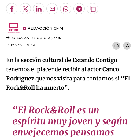
Facebook
Twitter
LinkedIn
Enviar
Whatsapp
Telegram
Copiar
por
URL
Try again
Email
del
artículo
REDACCIÓN CMM
ALERTAS DE ESTE AUTOR
13.12.2023 19:39
+A
-A
En la
sección cultural
de
Estando Contigo
tenemos el placer de recibir al
actor Canco
Rodríguez
que nos visita para contarnos si
“El
Rock&Roll ha muerto”.
“El Rock&Roll es un
espíritu muy joven y según
envejecemos pensamos