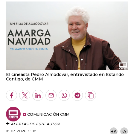
El cineasta Pedro Almodóvar, entrevistado en Estando
Contigo, de CMM
Facebook
Twitter
LinkedIn
Enviar
Whatsapp
Telegram
Copiar
por
URL
Email
del
artículo
COMUNICACIÓN CMM
ALERTAS DE ESTE AUTOR
18.03.2026 15:08
+A
-A