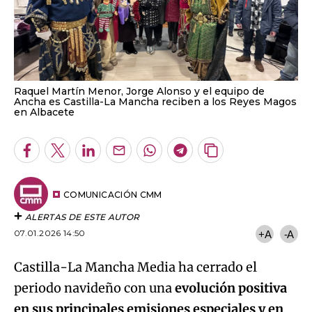
Raquel Martín Menor, Jorge Alonso y el equipo de
Ancha es Castilla-La Mancha reciben a los Reyes Magos
en Albacete
Facebook
Twitter
LinkedIn
Enviar
Whatsapp
Telegram
Copiar
por
URL
Email
del
artículo
COMUNICACIÓN CMM
ALERTAS DE ESTE AUTOR
07.01.2026 14:50
+A
-A
Castilla-La Mancha Media ha cerrado el
periodo navideño con una
evolución positiva
en sus principales emisiones especiales y en