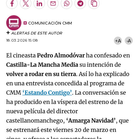
Facebook
Twitter
LinkedIn
Enviar
Whatsapp
Telegram
Copiar
por
URL
Email
del
artículo
COMUNICACIÓN CMM
ALERTAS DE ESTE AUTOR
18.03.2026 15:08
+A
-A
El cineasta
Pedro Almodóvar
ha confesado en
Castilla-La Mancha Media
su intención de
volver a rodar en su tierra
. Así lo ha explicado
en una entrevista concedida al programa de
CMM
‘Estando Contigo’
. La conversación se
ha producido en la víspera del estreno de la
nueva película del director
castellanomanchego,
‘Amarga Navidad’
, que
se estrenará este viernes 20 de marzo en