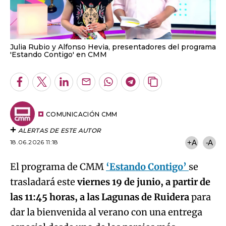
Julia Rubio y Alfonso Hevia, presentadores del programa
'Estando Contigo' en CMM
Facebook
Twitter
LinkedIn
Enviar
Whatsapp
Telegram
Copiar
por
URL
Email
del
artículo
COMUNICACIÓN CMM
ALERTAS DE ESTE AUTOR
18.06.2026 11:18
+A
-A
El programa de CMM
‘Estando Contigo’
se
trasladará este
viernes 19 de junio, a partir de
las 11:45 horas, a las Lagunas de Ruidera
para
dar la bienvenida al verano con una entrega